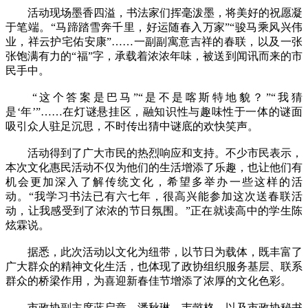
活动现场墨香四溢，书法家们挥毫泼墨，将美好的祝愿凝
于笔端。“马蹄踏雪奔千里，好运随春入万家”“骏马乘风兴伟
业，祥云护宅佑安康”……一副副寓意吉祥的春联，以及一张
张饱满有力的“福”字，承载着浓浓年味，被送到闻讯而来的市
民手中。
“这个答案是巴马”“是不是喀斯特地貌？”“我猜
是‘年’”……在灯谜悬挂区，融知识性与趣味性于一体的谜面
吸引众人驻足沉思，不时传出猜中谜底的欢快笑声。
活动得到了广大市民的热烈响应和支持。不少市民表示，
本次文化惠民活动不仅为他们的生活增添了乐趣，也让他们有
机会更加深入了解传统文化，希望多举办一些这样的活
动。“我学习书法已有六七年，很高兴能参加这次送春联活
动，让我感受到了浓浓的节日氛围。”正在就读高中的学生陈
炫霖说。
据悉，此次活动以文化为纽带，以节日为载体，既丰富了
广大群众的精神文化生活，也体现了政协组织服务基层、联系
群众的桥梁作用，为喜迎新春佳节增添了浓厚的文化色彩。
市政协副主席蓝启章、潘秋琳、韦懿格，以及市政协秘书