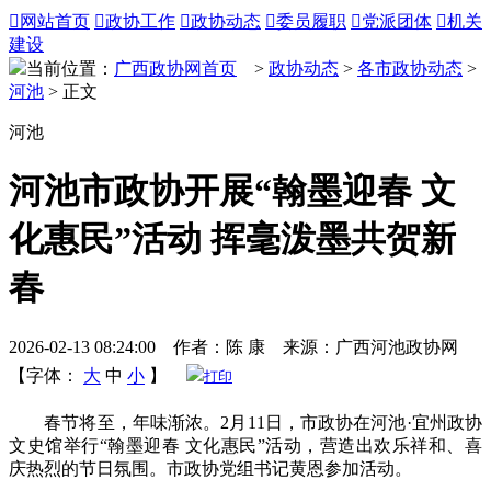

网站首页

政协工作

政协动态

委员履职

党派团体

机关
建设
当前位置：
广西政协网首页
>
政协动态
>
各市政协动态
>
河池
> 正文
河池
河池市政协开展“翰墨迎春 文
化惠民”活动 挥毫泼墨共贺新
春
2026-02-13 08:24:00 作者：陈 康 来源：广西河池政协网
【字体：
大
中
小
】
打印
春节将至，年味渐浓。2月11日，市政协在河池·宜州政协
文史馆举行“翰墨迎春 文化惠民”活动，营造出欢乐祥和、喜
庆热烈的节日氛围。市政协党组书记黄恩参加活动。