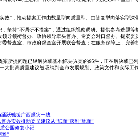
效”，推动提案工作由数量型向质量型、由答复型向落实型深
，坚持“不调研不提案”，通过组织视察调研、提供参考选题等
党政领导领衔督办、政协领导牵头督办、专委会对口督办、提案委
同市委督查室、市政府督查室开展联合督查；在服务保障上，完善
提问题已经解决或基本解决(A类)的95件，正在解决或已列入
%，一大批高质量建议被吸纳到全市发展规划、政策文件和实际工作中
员踊跃驰援广西赈灾一线
督办实效推动委员建议从“纸面”落到“地面”
质公园修复小记
河难”