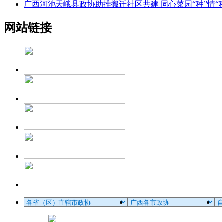
广西河池天峨县政协助推搬迁社区共建 同心菜园“种”情“
网站链接