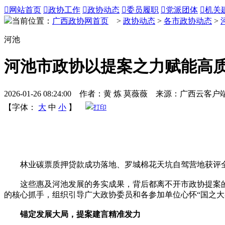

网站首页

政协工作

政协动态

委员履职

党派团体

机关
当前位置：
广西政协网首页
>
政协动态
>
各市政协动态
>
河池
河池市政协以提案之力赋能高
2026-01-26 08:24:00 作者：黄 炼 莫薇薇 来源：广西云客户
【字体：
大
中
小
】
打印
林业碳票质押贷款成功落地、罗城棉花天坑自驾营地获评全
这些惠及河池发展的务实成果，背后都离不开市政协提案的
的核心抓手，组织引导广大政协委员和各参加单位心怀“国之大
锚定发展大局，提案建言精准发力