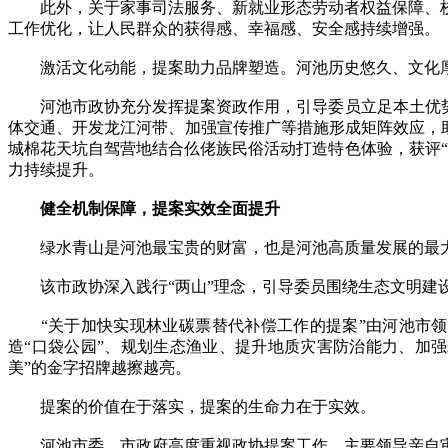
此外，关于家事司法服务、新就业形态劳动者权益保障、校
工作优化，让人民群众的获得感、幸福感、安全感持续增强。
激活文化动能，提案助力品牌塑造。河池历史悠久、文化厚
河池市政协充分发挥提案资政作用，引导委员立足本土优势，
体交通、开发龙江河带、加强宣传推广等措施形成矩阵效应，助
城棉花天坑自驾营地结合仫佬族民俗活动打造特色体验，获评
力持续提升。
健全机制保障，提案实效全面提升
绿水青山是河池最宝贵的财富，也是河池高质量发展的最
该市政协深入践行“两山”理念，引导委员围绕生态文明建设
“关于加快实现林业碳票替代补偿工作的提案”由河池市领导
造“口袋公园”、规划生态渔业、提升地质灾害防治能力、加
美”的金字招牌越擦越亮。
提案的价值在于落实，提案的生命力在于实效。
河池市委、市政府高度重视政协提案工作，主要领导亲自审