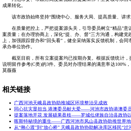
成果转化。
该市政协始终坚持“围绕中心、服务大局、提高质量、讲求实
在质量把控上，严把提案源头关，引导委员树立“精品”意识
案质量；在办理协商上，深化“提、办、督”三方沟通，构建
上，加强跟踪督办和“回头看”，健全采纳落实反馈机制，会
承办单位协作。
截至目前，所有立案提案均已按期办复。根据反馈统计，提案所
说明留作参考(C类)的3件。委员对办理结果的满意率达100
莫薇薇
相关链接
广西河池天峨县政协助推城区环境整治见成效
同心抗灾显担当 港澳委员献大爱——河池市政协港澳委
提案落地开花 发展硕果盈枝——罗城仫佬族自治县政协以
喀斯特秘境的重生——广西河池市凤山县政协助推世界地
从“揪心渡”到“放心桥” 天峨县政协协助解决库区移民“过