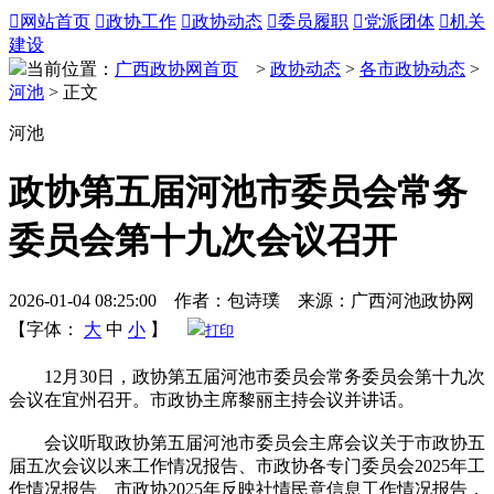

网站首页

政协工作

政协动态

委员履职

党派团体

机关
建设
当前位置：
广西政协网首页
>
政协动态
>
各市政协动态
>
河池
> 正文
河池
政协第五届河池市委员会常务
委员会第十九次会议召开
2026-01-04 08:25:00 作者：包诗璞 来源：广西河池政协网
【字体：
大
中
小
】
打印
12月30日，政协第五届河池市委员会常务委员会第十九次
会议在宜州召开。市政协主席黎丽主持会议并讲话。
会议听取政协第五届河池市委员会主席会议关于市政协五
届五次会议以来工作情况报告、市政协各专门委员会2025年工
作情况报告、市政协2025年反映社情民意信息工作情况报告，