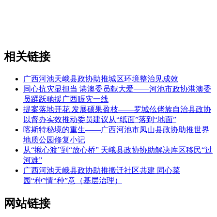
相关链接
广西河池天峨县政协助推城区环境整治见成效
同心抗灾显担当 港澳委员献大爱——河池市政协港澳委
员踊跃驰援广西赈灾一线
提案落地开花 发展硕果盈枝——罗城仫佬族自治县政协
以督办实效推动委员建议从“纸面”落到“地面”
喀斯特秘境的重生——广西河池市凤山县政协助推世界
地质公园修复小记
从“揪心渡”到“放心桥” 天峨县政协协助解决库区移民“过
河难”
广西河池天峨县政协助推搬迁社区共建 同心菜
园“种”情“种”意（基层治理）
网站链接