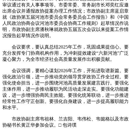
审议通过有关人事事项等。市委常委、常务副市长邓奕红应邀
出席会议并通报政协提案办理工作情况；市政协副主席蓝启章
就《政协第五届河池市委员会常务委员会工作报告》和《中国
人民政治协商会议河池市委员会协商工作规则》起草情况作说
明，市政协副主席潘秋琳就政协五届五次会议以来提案工作情
况报告起草情况作说明。
会议要求，要认真总结2025年工作，巩固成果提信心。要
充分发挥专门协商机构作用，为冲刺提效建设“六新河池”广泛
凝心聚力，为全市经济社会高质量发展作出积极贡献。
会议强调，要精心谋划2026年工作，开拓进取谱新篇。要
强化政治引领，进一步推动党的领导贯穿政协工作全过程。要
强化使命担当，进一步围绕河池高质量发展建言践行。要强化
主体作用，进一步推动履职为民活动走深走实。要强化功能建
设，进一步增强协商民主效能。要强化统筹联动，进一步推进
经常性工作守正创新。要强化自身建设，进一步提高履职能力
和水平。
市政协副主席韦祖林、兰吉阳、韦伟松、韦懿格以及市政
协秘书长黄正华参加会议。□ 包诗璞