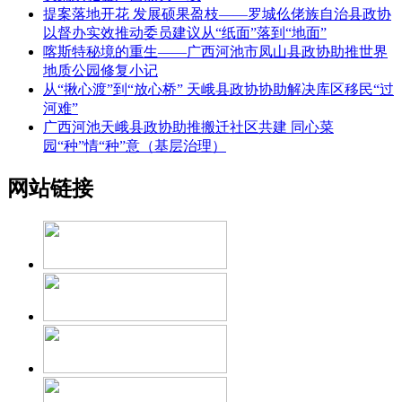
提案落地开花 发展硕果盈枝——罗城仫佬族自治县政协
以督办实效推动委员建议从“纸面”落到“地面”
喀斯特秘境的重生——广西河池市凤山县政协助推世界
地质公园修复小记
从“揪心渡”到“放心桥” 天峨县政协协助解决库区移民“过
河难”
广西河池天峨县政协助推搬迁社区共建 同心菜
园“种”情“种”意（基层治理）
网站链接