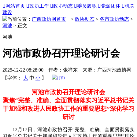

网站首页

政协工作

政协动态

委员履职

党派团体

机关
建设
当前位置：
广西政协网首页
>
政协动态
>
各市政协动态
>
河池
> 正文
河池
河池市政协召开理论研讨会
2025-12-22 08:28:00 作者：张祥东 来源：广西河池政协网
【字体：
大
中
小
】
打印
河池市政协召开理论研讨会
聚焦“完整、准确、全面贯彻落实习近平总书记关
于加强和改进人民政协工作的重要思想”深化学习
研讨
12月17日，河池市政协召开“完整、准确、全面贯彻落实
习近平总书记关于加强和改进人民政协工作的重要思想”理论