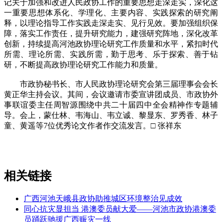
记关于加强和改进人民政协工作的重要思想走深走实，深化这
一重要思想体系化、学理化、主要内容、实践探索的研究阐
释，以理论指导工作实践走深走实、见行见效。要加强组织保
障，落实工作责任，提升研究能力，建强研究阵地，深化改革
创新，持续提高河池政协理论研究工作质量和水平，紧扣时代
所需、理论所需、实践所需，勤于思考、乐于探索、善于钻
研，不断提高政协理论研究工作能力和质量。
市政协秘书长、市人民政协理论研究会第三届理事会会长
黄正华主持会议。其间，会议邀请市委宣讲团成员、市政协外
事联谊委主任周智源围绕中共二十届四中全会精神作专题辅
导。会上，蒙仕林、韦海山、韦立诚、黎显东、罗秀香、林子
童、黄遥等7位优秀论文作者作交流发言。□ 张祥东
相关链接
广西河池天峨县政协助推城区环境整治见成效
同心抗灾显担当 港澳委员献大爱——河池市政协港澳委
员踊跃驰援广西赈灾一线