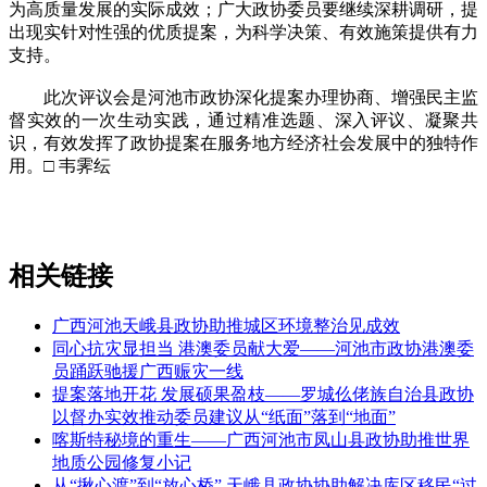
为高质量发展的实际成效；广大政协委员要继续深耕调研，提
出现实针对性强的优质提案，为科学决策、有效施策提供有力
支持。
此次评议会是河池市政协深化提案办理协商、增强民主监
督实效的一次生动实践，通过精准选题、深入评议、凝聚共
识，有效发挥了政协提案在服务地方经济社会发展中的独特作
用。□ 韦霁纭
相关链接
广西河池天峨县政协助推城区环境整治见成效
同心抗灾显担当 港澳委员献大爱——河池市政协港澳委
员踊跃驰援广西赈灾一线
提案落地开花 发展硕果盈枝——罗城仫佬族自治县政协
以督办实效推动委员建议从“纸面”落到“地面”
喀斯特秘境的重生——广西河池市凤山县政协助推世界
地质公园修复小记
从“揪心渡”到“放心桥” 天峨县政协协助解决库区移民“过