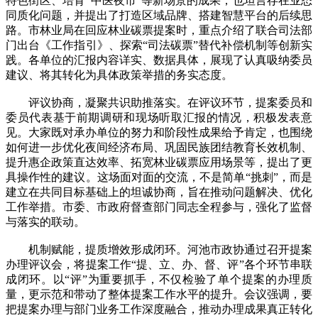
特色街区、培育“中医夜市”等新场景的成果，也坦言存在业态
同质化问题，并提出了打造区域品牌、搭建智慧平台的后续思
路。市林业局在回应林业碳票提案时，重点介绍了联合司法部
门出台《工作指引》、探索“司法碳票”替代补偿机制等创新实
践。各单位的汇报内容详实、数据具体，展现了认真吸纳委员
建议、将其转化为具体政策举措的务实态度。
评议协商，凝聚共识助推落实。在评议环节，提案委员和
委员代表基于前期调研和现场听取汇报的情况，积极发表意
见。大家既对承办单位的努力和阶段性成果给予肯定，也围绕
如何进一步优化夜间经济布局、巩固民族团结教育长效机制、
提升惠企政策直达效率、拓宽林业碳票应用场景等，提出了更
具操作性的建议。这场面对面的交流，不是简单“挑刺”，而是
建立在共同目标基础上的坦诚协商，旨在推动问题解决、优化
工作举措。市委、市政府督查部门同志全程参与，强化了监督
与落实的联动。
机制赋能，提质增效形成闭环。河池市政协通过召开提案
办理评议会，将提案工作“提、立、办、督、评”各个环节串联
成闭环。以“评”为重要抓手，不仅检验了单个提案的办理质
量，更示范和带动了整体提案工作水平的提升。会议强调，要
把提案办理与部门业务工作深度融合，推动办理成果真正转化