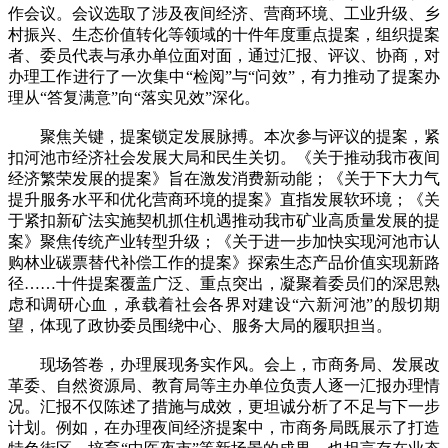
作会议。会议选取了涉及夜间经济、营商环境、工业升级、乡
村振兴、生态价值转化等领域的十件年度重点提案，组织提案
者、委员代表与承办单位面对面，通过汇报、评议、协商，对
办理工作进行了一次集中“检阅”与“问效”，有力推动了提案办
理从“答复满意”向“落实见效”深化。
聚焦关键，提案锁定发展脉搏。本次参与评议的提案，紧
扣河池市经济社会发展大局和民生关切。《关于推动我市夜间
经济繁荣发展的提案》旨在激发消费新动能；《关于下大力气
提升服务水平和优化营商环境的提案》直指发展软环境；《关
于紧扣新矿法实施契机抓住机遇推动我市矿业高质量发展的提
案》聚焦传统产业转型升级；《关于进一步加快实现河池市认
购林业碳票替代补偿工作的提案》探索生态产品价值实现新路
径……十件提案覆盖广泛、重点突出，凝聚着委员们的深思熟
虑和调研心血，承载着社会各界对建设“六新河池”的殷切期
望，体现了政协委员围绕中心、服务大局的履职担当。
现场答卷，办理展现务实作风。会上，市商务局、发展改
革委、自然资源局、教育局等主办单位负责人逐一汇报办理情
况。汇报不仅陈述了措施与成效，更坦诚分析了不足与下一步
计划。例如，在办理夜间经济提案中，市商务局既展示了打造