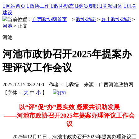

网站首页

政协工作

政协动态

委员履职

党派团体

机关
建设
当前位置：
广西政协网首页
>
政协动态
>
各市政协动态
>
河池
> 正文
河池
河池市政协召开2025年提案办
理评议工作会议
2025-12-15 08:22:00 作者：韦霁纭 来源：广西河池政协网
【字体：
大
中
小
】
打印
以“评”促“办”显实效 凝聚共识助发展
——河池市政协召开2025年提案办理评议工作会
议
2025年12月11日，河池市政协召开2025年提案办理评议工