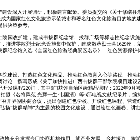
建设深入开展调研，积极建言献策。委员提交的《关于修缮县
打造成为国家红色文化旅游示范城市和著名红色文化旅游目的地的
提供决策参考。
陵园改扩建，建成韦拔群纪念馆、拔群广场等标志性纪念设施
，推进零散烈士纪念设施集中保护，建成散葬烈士墓1629座，
韦拔群纪念馆入选《全国红色旅游经典景区名录》，红色资源保护
院建设、打造红色文化精品、推动红色教育入心等路径，推动红
商讨论，撰写形成《关于加快推进广西韦拔群干部学院项目建设
发课程220门，其中6门获评自治区级精品课程；2022年9月
划拍摄《名将风范 光辉一生·韦国清》等6部电视文献纪录片，编
牌”召开界别协商会议，提出创建红色学校、开设红色课程、营
以弘扬“拔群精神”为主题的校园文化建设，通过绘红色画卷、讲
政协充分发挥专门协商机构作用，就产业发展、乡村振兴、旅游