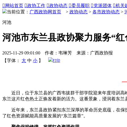

网站首页

政协工作

政协动态

委员履职

党派团体

机关
当前位置：
广西政协网首页
>
政协动态
>
各市政协动态
>
河池
河池市东兰县政协聚力服务“红
2025-11-29 09:01:00 作者：韦琳芳 来源：广西政协报
【字体：
大
中
小
】
打印
近日，位于东兰县的广西韦拔群干部学院迎来年度培训高峰
东兰这片红色热土正焕发着新的活力。这番景象，浸润着东兰
近年来，东兰县政协紧扣东兰深厚的革命历史底蕴，在保护修
了红色资源赋能高质量发展的“东兰篇章”。
聚焦保护修缮，发挥红色资源作用