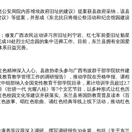
老公安局院内苏维埃政府旧址的建议》提案获县政府采纳，该县
建议》等提案，并形成《东北抗日将领公祭活动和纪念馆园建设
；修复广西农民运动讲习所旧址列宁岩、红七军前委旧址魁星
完成10处烈士纪念园的集中迁葬工作。目前，东兰县拥有全国爱
体系日益完善。
色精神深入人心。县政协牵头参与广西韦拔群干部学院软件建
及教育教学管理工作的调研报告》，推动学院在升格申报、课程
被中组部纳入全国党性教育干部学院目录，累计培训学员超过2.7
排《壮骄一代 光耀八桂》等7个文艺节目，以多种形式让红色历
造红色校园文化等建议并获落实。东兰县将国防教育普及读本《百
红色故事、唱红色歌曲、诵红色经典等线上线下活动，推动红色
康养等议题深入调研，撰写调研报告30余篇，包括《关于东兰