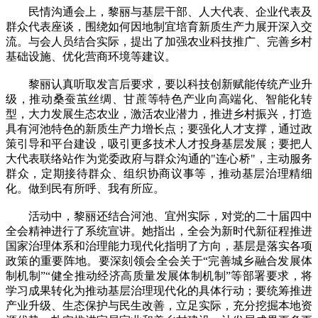
民情沟通会上，黎丽与基层干部、人大代表、企业代表及
群众代表座谈，围绕如何因地制宜培育新质生产力展开深入交
流。与会人员结合实际，提出了加强农业科技推广、完善乡村
基础设施、优化营商环境等建议。
黎丽认真听取发言后要求，要以科技创新赋能传统产业升
级，推动桑蚕茧丝绸、甘蔗等特色产业向高端化、智能化转
型，大力发展生态农业，激活农业潜力，推进乡村振兴，打造
具有河池特色的新质生产力增长点；要强化人才支撑，通过政
策引导和平台建设，吸引更多技术人才投身基层发展；要把人
大代表联络站作为党委政府与群众沟通的"连心桥"，主动服务
群众，定期接待群众、组织协商议事等，推动基层治理精细
化。做到民有所呼、我有所应。
活动中，黎丽还结合河池、宜州实际，对党的二十届四中
全会精神进行了系统宣讲。她指出，全会为新时代新征程推进
国家治理体系和治理能力现代化指明了方向，基层是落实各项
政策的重要阵地。要深刻领会全会关于“完善城乡融合发展体
制机制”“健全推动经济高质量发展体制机制”等部署要求，将
学习成果转化为推动基层治理现代化的具体行动；要统筹推进
产业升级、生态保护与民生改善，立足实际，充分挖掘本地资