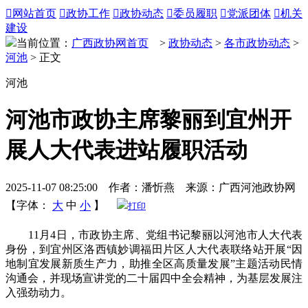

网站首页

政协工作

政协动态

委员履职

党派团体

机关
建设
当前位置：
广西政协网首页
>
政协动态
>
各市政协动态
>
河池
> 正文
河池
河池市政协主席黎丽到宜州开
展人大代表进站履职活动
2025-11-07 08:25:00 作者：潘忻燕 来源：广西河池政协网
【字体：
大
中
小
】
打印
11月4日，市政协主席、党组书记黎丽以河池市人大代表
身份，到宜州区洛西镇妙调福田片区人大代表联络站开展“因
地制宜发展新质生产力，助推全区高质量发展”主题活动民情
沟通会，并现场宣讲党的二十届四中全会精神，为基层发展注
入强劲动力。