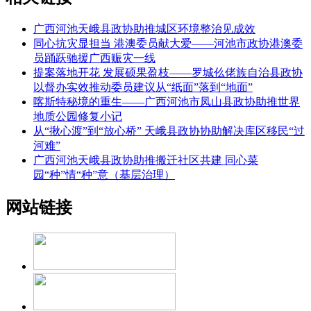
广西河池天峨县政协助推城区环境整治见成效
同心抗灾显担当 港澳委员献大爱——河池市政协港澳委
员踊跃驰援广西赈灾一线
提案落地开花 发展硕果盈枝——罗城仫佬族自治县政协
以督办实效推动委员建议从“纸面”落到“地面”
喀斯特秘境的重生——广西河池市凤山县政协助推世界
地质公园修复小记
从“揪心渡”到“放心桥” 天峨县政协协助解决库区移民“过
河难”
广西河池天峨县政协助推搬迁社区共建 同心菜
园“种”情“种”意（基层治理）
网站链接