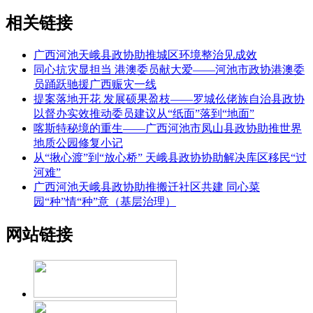
相关链接
广西河池天峨县政协助推城区环境整治见成效
同心抗灾显担当 港澳委员献大爱——河池市政协港澳委
员踊跃驰援广西赈灾一线
提案落地开花 发展硕果盈枝——罗城仫佬族自治县政协
以督办实效推动委员建议从“纸面”落到“地面”
喀斯特秘境的重生——广西河池市凤山县政协助推世界
地质公园修复小记
从“揪心渡”到“放心桥” 天峨县政协协助解决库区移民“过
河难”
广西河池天峨县政协助推搬迁社区共建 同心菜
园“种”情“种”意（基层治理）
网站链接