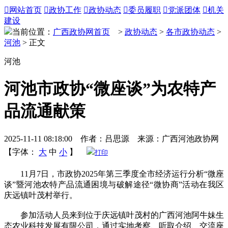

网站首页

政协工作

政协动态

委员履职

党派团体

机关
建设
当前位置：
广西政协网首页
>
政协动态
>
各市政协动态
>
河池
> 正文
河池
河池市政协“微座谈”为农特产
品流通献策
2025-11-11 08:18:00 作者：吕思源 来源：广西河池政协网
【字体：
大
中
小
】
打印
11月7日，市政协2025年第三季度全市经济运行分析“微座
谈”暨河池农特产品流通困境与破解途径“微协商”活动在我区
庆远镇叶茂村举行。
参加活动人员来到位于庆远镇叶茂村的广西河池阿牛妹生
态农业科技发展有限公司，通过实地考察、听取介绍、交流座