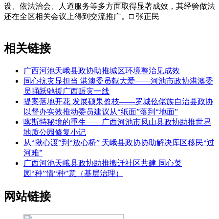
设、依法治会、人道服务等多方面取得显著成效，其经验做法
还在全区相关会议上得到交流推广。□ 张正民
相关链接
广西河池天峨县政协助推城区环境整治见成效
同心抗灾显担当 港澳委员献大爱——河池市政协港澳委
员踊跃驰援广西赈灾一线
提案落地开花 发展硕果盈枝——罗城仫佬族自治县政协
以督办实效推动委员建议从“纸面”落到“地面”
喀斯特秘境的重生——广西河池市凤山县政协助推世界
地质公园修复小记
从“揪心渡”到“放心桥” 天峨县政协协助解决库区移民“过
河难”
广西河池天峨县政协助推搬迁社区共建 同心菜
园“种”情“种”意（基层治理）
网站链接