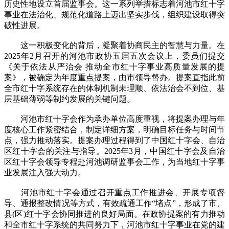
历史性地设立首届监事会。这一系列举措标志着河池市红十字
事业在法治化、规范化道路上迈出坚实步伐，组织建设取得突
破性进展。
这一积极变化的背后，凝聚着协商民主的智慧与力量。在
2025年2月召开的河池市政协五届五次会议上，委员们提交
《关于依法从严治会 推动全市红十字事业高质量发展的提
案》，被确定为年度重点提案，由市领导督办。提案直指此前
全市红十字系统存在的体制机制未理顺、依法治会不到位、基
层基础薄弱等制约发展的关键问题。
河池市红十字会作为承办单位高度重视，将提案办理与年
度核心工作紧密结合，制定详细方案，明确目标任务与时间节
点，强力推动落实。提案办理过程得到了中国红十字会、自治
区红十字会的关注与指导。2025年3月，中国红十字会及自治
区红十字会领导专程赴河池调研监事会工作，为当地红十字事
业发展注入强大动力。
河池市红十字会通过召开重点工作推进会、开展专项督
导、通报整改情况等方式，有效疏通工作“堵点”，形成了市、
县(区)红十字会协同推进的良好局面。在政协提案的有力推动
和全市红十字系统的共同努力下，河池市红十字事业在党的建