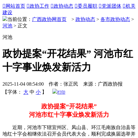

网站首页

政协工作

政协动态

委员履职

党派团体

机关
建设
当前位置：
广西政协网首页
>
政协动态
>
各市政协动态
>
河池
> 正文
河池
政协提案“开花结果” 河池市红
十字事业焕发新活力
2025-11-04 08:54:00 作者：张正民 来源：广西政协报
【字体：
大
中
小
】
打印
政协提案“开花结果”
河池市红十字事业焕发新活力
近期，河池市下辖宜州区、凤山县、环江毛南族自治县等
地红十字会相继依法召开会员代表大会，顺利完成换届选举并