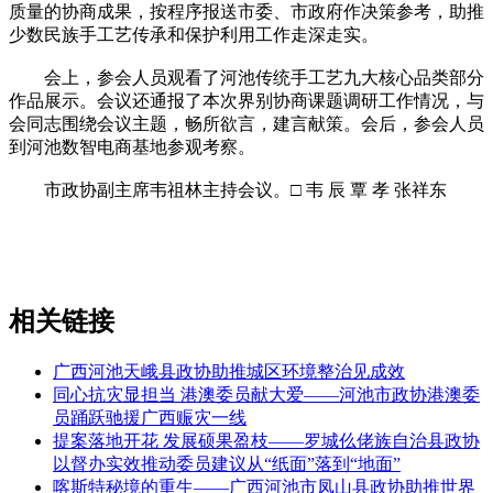
质量的协商成果，按程序报送市委、市政府作决策参考，助推
少数民族手工艺传承和保护利用工作走深走实。
会上，参会人员观看了河池传统手工艺九大核心品类部分
作品展示。会议还通报了本次界别协商课题调研工作情况，与
会同志围绕会议主题，畅所欲言，建言献策。会后，参会人员
到河池数智电商基地参观考察。
市政协副主席韦祖林主持会议。□ 韦 辰 覃 孝 张祥东
相关链接
广西河池天峨县政协助推城区环境整治见成效
同心抗灾显担当 港澳委员献大爱——河池市政协港澳委
员踊跃驰援广西赈灾一线
提案落地开花 发展硕果盈枝——罗城仫佬族自治县政协
以督办实效推动委员建议从“纸面”落到“地面”
喀斯特秘境的重生——广西河池市凤山县政协助推世界