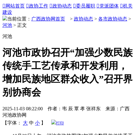

网站首页

政协工作

政协动态

委员履职

党派团体

机关
建设
当前位置：
广西政协网首页
>
政协动态
>
各市政协动态
>
河池
> 正文
河池
河池市政协召开“加强少数民族
传统手工艺传承和开发利用，
增加民族地区群众收入”召开界
别协商会
2025-11-03 08:22:00 作者：韦 辰 覃 孝 张祥东 来源：广西
河池政协网
【字体：
大
中
小
】
打印