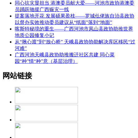
同心抗灾显担当 港澳委员献大爱——河池市政协港澳委
员踊跃驰援广西赈灾一线
提案落地开花 发展硕果盈枝——罗城仫佬族自治县政协
以督办实效推动委员建议从“纸面”落到“地面”
喀斯特秘境的重生——广西河池市凤山县政协助推世界
地质公园修复小记
从“揪心渡”到“放心桥” 天峨县政协协助解决库区移民“过
河难”
广西河池天峨县政协助推搬迁社区共建 同心菜
园“种”情“种”意（基层治理）
网站链接