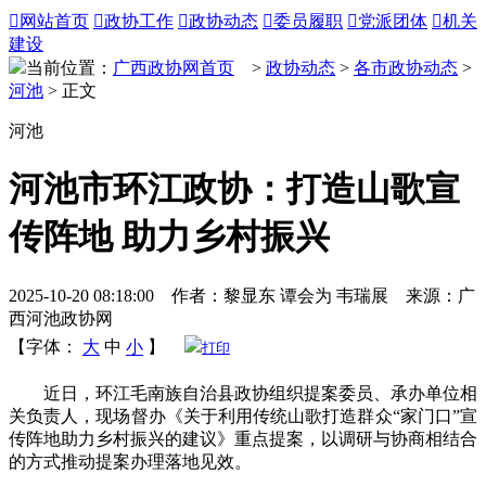

网站首页

政协工作

政协动态

委员履职

党派团体

机关
建设
当前位置：
广西政协网首页
>
政协动态
>
各市政协动态
>
河池
> 正文
河池
河池市环江政协：打造山歌宣
传阵地 助力乡村振兴
2025-10-20 08:18:00 作者：黎显东 谭会为 韦瑞展 来源：广
西河池政协网
【字体：
大
中
小
】
打印
近日，环江毛南族自治县政协组织提案委员、承办单位相
关负责人，现场督办《关于利用传统山歌打造群众“家门口”宣
传阵地助力乡村振兴的建议》重点提案，以调研与协商相结合
的方式推动提案办理落地见效。