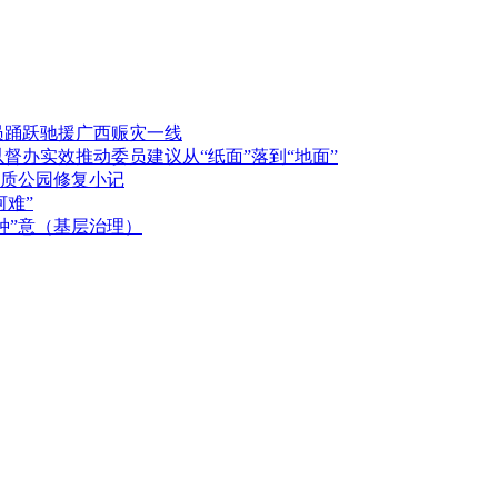
员踊跃驰援广西赈灾一线
督办实效推动委员建议从“纸面”落到“地面”
质公园修复小记
河难”
种”意（基层治理）