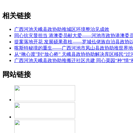
相关链接
广西河池天峨县政协助推城区环境整治见成效
同心抗灾显担当 港澳委员献大爱——河池市政协港澳委
提案落地开花 发展硕果盈枝——罗城仫佬族自治县政协以
喀斯特秘境的重生——广西河池市凤山县政协助推世界地
从“揪心渡”到“放心桥” 天峨县政协协助解决库区移民“过
广西河池天峨县政协助推搬迁社区共建 同心菜园“种”情“
网站链接