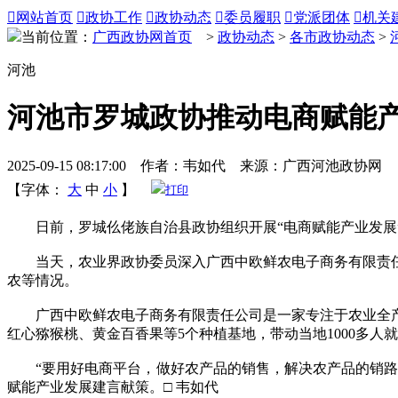

网站首页

政协工作

政协动态

委员履职

党派团体

机关
当前位置：
广西政协网首页
>
政协动态
>
各市政协动态
>
河池
河池市罗城政协推动电商赋能
2025-09-15 08:17:00 作者：韦如代 来源：广西河池政协网
【字体：
大
中
小
】
打印
日前，罗城仫佬族自治县政协组织开展“电商赋能产业发展”暨
当天，农业界政协委员深入广西中欧鲜农电子商务有限责任
农等情况。
广西中欧鲜农电子商务有限责任公司是一家专注于农业全产
红心猕猴桃、黄金百香果等5个种植基地，带动当地1000多
“要用好电商平台，做好农产品的销售，解决农产品的销路问
赋能产业发展建言献策。□ 韦如代