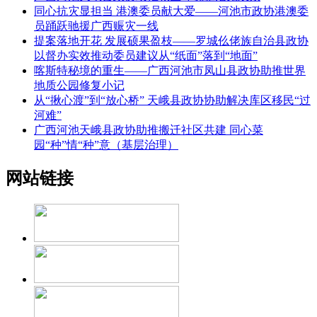
同心抗灾显担当 港澳委员献大爱——河池市政协港澳委
员踊跃驰援广西赈灾一线
提案落地开花 发展硕果盈枝——罗城仫佬族自治县政协
以督办实效推动委员建议从“纸面”落到“地面”
喀斯特秘境的重生——广西河池市凤山县政协助推世界
地质公园修复小记
从“揪心渡”到“放心桥” 天峨县政协协助解决库区移民“过
河难”
广西河池天峨县政协助推搬迁社区共建 同心菜
园“种”情“种”意（基层治理）
网站链接