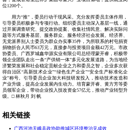
位1200个。
用力“推”，委员行动干现风采。充分发挥委员主体作用，
引导委员积极参与专项行动。组织委员主动深入基层一线，通
过开展调查研究、提交政协提案、收集社情民意、解决实际问
题等方式服务基层、服务群众、服务经济社会发展。经济界、
无党派界别人士委员为群众办实事35件，为所联系的村屯捐资
捐物折合人民币63万元，直接参与投资项目金额42万元。市政
协委员、广西罗城鑫华源实业有限公司总经理蒙开睿，积极带
领企业团队走出一条“产供销一体”多元化发展道路，为当地经
济繁荣发展和社会稳定贡献企业之力和委员之智，企业多次获
得自治区“高新技术企业”“绿色生产企业”“安全生产标准化企
业”称号。引导委员企业加大科技研发投入，推动技术改造和
产业升级，提高企业发展内生动力。培育蒙开睿、黄方芳等委
员领军企业，带动企业投入技改资金57亿元，推动产业转型升
级。□ 林秋月 刘 帆
相关链接
广西河池天峨县政协助推城区环境整治见成效