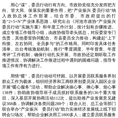
用心“谋”，委员行动行有方向。市政协党组充分发挥把方
向、管大局、保落实的重要作用，把“产业振兴 委员行动”纳
入政协总体工作部署，结合市委、市政府提出的打
造“2+5+N”产业体系思路，研究出台《河池市政协“产业振兴
委员行动”实施方案》和年度工作计划，按计划有步骤推进。
成立专项工作领导小组，由政协领导牵头抓总，对应委室专门
负责，其他委室协同配合、市县委员全力推动，构建起“上下
衔接、左右协同、全员参与”的工作格局。同时印发具体任务
清单、出台考核激励机制，推行“季度调度、半年督查、年度
考评”工作机制，确保行动扎实开展。市政协还定期听取工作
推进情况，协调解决工作推进过程中遇到的困难问题，指导专
项工作有序有力进行。
用情“暖”，委员行动动可纾困。以开展委员联系服务界别
群众工作为载体，组织经济界和工商联界别委员深入园区企业
开展“暖心服务”活动，帮助企业解决操心事、揪心事、烦心事
138件；协助政协领导班子成员抓好联系服务的136个重大项
目，深入基层开展协商活动112次，提出助推产业发展意见建
议368条，协调解决各类问题288个；联合人社、总工会等部门
联合举办“产业振兴 委员行动”助力实体经济发展线上线下招
聘会52场次，帮助企业解决用工1800多人；建立委员联系服务