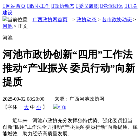

网站首页

政协工作

政协动态

委员履职

党派团体

机关
建设
当前位置：
广西政协网首页
>
政协动态
>
各市政协动态
>
河池
> 正文
河池
河池市政协创新“四用”工作法
推动“产业振兴 委员行动”向新
提质
2025-09-02 08:20:00 来源：广西河池政协网
【字体：
大
中
小
】
打印
近年来，河池市政协充分发挥独特优势、强化委员担当，
创新“四用”工作法全力推动“产业振兴 委员行动”向新提质、赋
能增效，助力经济高质量发展。