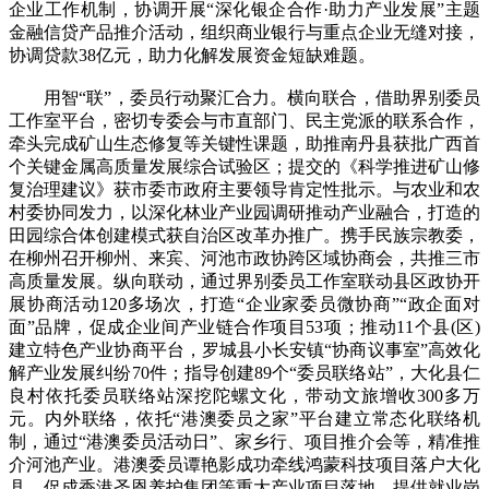
企业工作机制，协调开展“深化银企合作·助力产业发展”主题
金融信贷产品推介活动，组织商业银行与重点企业无缝对接，
协调贷款38亿元，助力化解发展资金短缺难题。
用智“联”，委员行动聚汇合力。横向联合，借助界别委员
工作室平台，密切专委会与市直部门、民主党派的联系合作，
牵头完成矿山生态修复等关键性课题，助推南丹县获批广西首
个关键金属高质量发展综合试验区；提交的《科学推进矿山修
复治理建议》获市委市政府主要领导肯定性批示。与农业和农
村委协同发力，以深化林业产业园调研推动产业融合，打造的
田园综合体创建模式获自治区改革办推广。携手民族宗教委，
在柳州召开柳州、来宾、河池市政协跨区域协商会，共推三市
高质量发展。纵向联动，通过界别委员工作室联动县区政协开
展协商活动120多场次，打造“企业家委员微协商”“政企面对
面”品牌，促成企业间产业链合作项目53项；推动11个县(区)
建立特色产业协商平台，罗城县小长安镇“协商议事室”高效化
解产业发展纠纷70件；指导创建89个“委员联络站”，大化县仁
良村依托委员联络站深挖陀螺文化，带动文旅增收300多万
元。内外联络，依托“港澳委员之家”平台建立常态化联络机
制，通过“港澳委员活动日”、家乡行、项目推介会等，精准推
介河池产业。港澳委员谭艳影成功牵线鸿蒙科技项目落户大化
县，促成香港圣恩养护集团等重大产业项目落地，提供就业岗