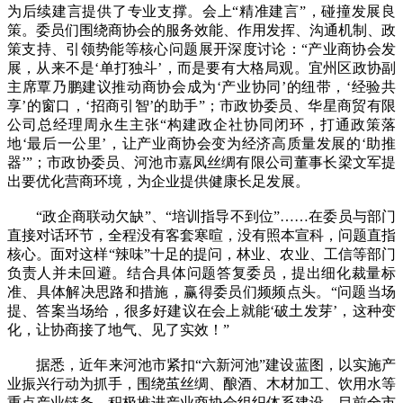
为后续建言提供了专业支撑。会上“精准建言”，碰撞发展良
策。委员们围绕商协会的服务效能、作用发挥、沟通机制、政
策支持、引领势能等核心问题展开深度讨论：“产业商协会发
展，从来不是‘单打独斗’，而是要有大格局观。宜州区政协副
主席覃乃鹏建议推动商协会成为‘产业协同’的纽带，‘经验共
享’的窗口，‘招商引智’的助手”；市政协委员、华星商贸有限
公司总经理周永生主张“构建政企社协同闭环，打通政策落
地‘最后一公里’，让产业商协会变为经济高质量发展的‘助推
器’”；市政协委员、河池市嘉凤丝绸有限公司董事长梁文军提
出要优化营商环境，为企业提供健康长足发展。
“政企商联动欠缺”、“培训指导不到位”……在委员与部门
直接对话环节，全程没有客套寒暄，没有照本宣科，问题直指
核心。面对这样“辣味”十足的提问，林业、农业、工信等部门
负责人并未回避。结合具体问题答复委员，提出细化裁量标
准、具体解决思路和措施，赢得委员们频频点头。“问题当场
提、答案当场给，很多好建议在会上就能‘破土发芽’，这种变
化，让协商接了地气、见了实效！”
据悉，近年来河池市紧扣“六新河池”建设蓝图，以实施产
业振兴行动为抓手，围绕茧丝绸、酿酒、木材加工、饮用水等
重点产业链条，积极推进产业商协会组织体系建设。目前全市