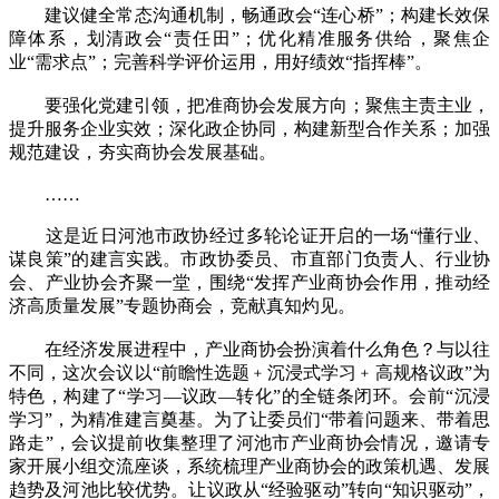
建议健全常态沟通机制，畅通政会“连心桥”；构建长效保
障体系，划清政会“责任田”；优化精准服务供给，聚焦企
业“需求点”；完善科学评价运用，用好绩效“指挥棒”。
要强化党建引领，把准商协会发展方向；聚焦主责主业，
提升服务企业实效；深化政企协同，构建新型合作关系；加强
规范建设，夯实商协会发展基础。
……
这是近日河池市政协经过多轮论证开启的一场“懂行业、
谋良策”的建言实践。市政协委员、市直部门负责人、行业协
会、产业协会齐聚一堂，围绕“发挥产业商协会作用，推动经
济高质量发展”专题协商会，竞献真知灼见。
在经济发展进程中，产业商协会扮演着什么角色？与以往
不同，这次会议以“前瞻性选题﹢沉浸式学习﹢高规格议政”为
特色，构建了“学习—议政—转化”的全链条闭环。会前“沉浸
学习”，为精准建言奠基。为了让委员们“带着问题来、带着思
路走”，会议提前收集整理了河池市产业商协会情况，邀请专
家开展小组交流座谈，系统梳理产业商协会的政策机遇、发展
趋势及河池比较优势。让议政从“经验驱动”转向“知识驱动”，