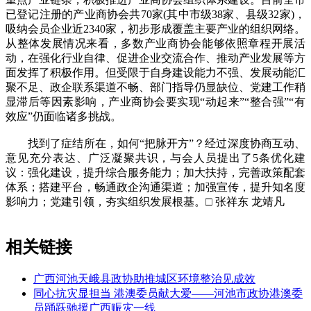
已登记注册的产业商协会共70家(其中市级38家、县级32家)，
吸纳会员企业近2340家，初步形成覆盖主要产业的组织网络。
从整体发展情况来看，多数产业商协会能够依照章程开展活
动，在强化行业自律、促进企业交流合作、推动产业发展等方
面发挥了积极作用。但受限于自身建设能力不强、发展动能汇
聚不足、政企联系渠道不畅、部门指导仍显缺位、党建工作稍
显滞后等因素影响，产业商协会要实现“动起来”“整合强”“有
效应”仍面临诸多挑战。
找到了症结所在，如何“把脉开方”？经过深度协商互动、
意见充分表达、广泛凝聚共识，与会人员提出了5条优化建
议：强化建设，提升综合服务能力；加大扶持，完善政策配套
体系；搭建平台，畅通政企沟通渠道；加强宣传，提升知名度
影响力；党建引领，夯实组织发展根基。□ 张祥东 龙靖凡
相关链接
广西河池天峨县政协助推城区环境整治见成效
同心抗灾显担当 港澳委员献大爱——河池市政协港澳委
员踊跃驰援广西赈灾一线