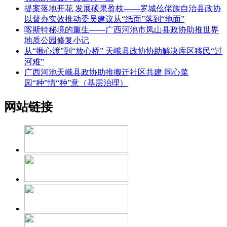
提案落地开花 发展硕果盈枝——罗城仫佬族自治县政协
以督办实效推动委员建议从“纸面”落到“地面”
喀斯特秘境的重生——广西河池市凤山县政协助推世界
地质公园修复小记
从“揪心渡”到“放心桥” 天峨县政协协助解决库区移民“过
河难”
广西河池天峨县政协助推搬迁社区共建 同心菜
园“种”情“种”意（基层治理）
网站链接