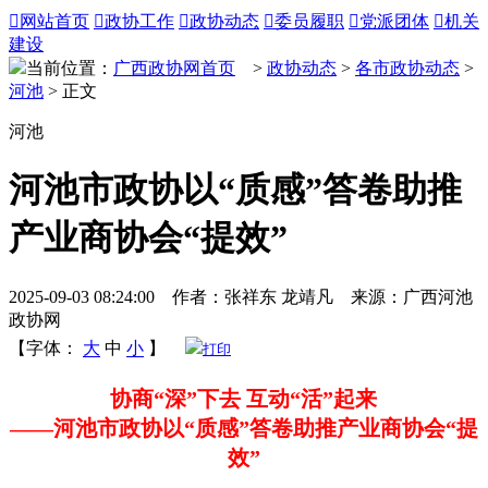

网站首页

政协工作

政协动态

委员履职

党派团体

机关
建设
当前位置：
广西政协网首页
>
政协动态
>
各市政协动态
>
河池
> 正文
河池
河池市政协以“质感”答卷助推
产业商协会“提效”
2025-09-03 08:24:00 作者：张祥东 龙靖凡 来源：广西河池
政协网
【字体：
大
中
小
】
打印
协商“深”下去 互动“活”起来
——河池市政协以“质感”答卷助推产业商协会“提
效”