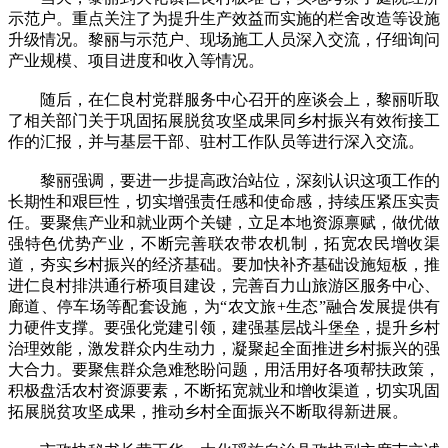
示范户。重点关注了为提升生产效益而实施的栏舍改造等设施
升级情况。黎丽与示范户、现场施工人员深入交流，仔细询问
产业规模、项目进度和收入等情况。
随后，在仁良村党群服务中心召开的座谈会上，黎丽听取
了相关部门关于巩固拓展脱贫攻坚成果同乡村振兴有效衔接工
作的汇报，并与基层干部、驻村工作队员等进行深入交流。
黎丽强调，要进一步提高政治站位，深刻认识这项工作的
长期性和艰巨性，切实增强责任感和使命感，持续压紧压实责
任。要聚焦产业和就业两个关键，立足本地资源禀赋，做优做
强特色优势产业，不断完善联农带农机制，拓宽农民增收渠
道，夯实乡村振兴的经济基础。要加快补齐基础设施短板，推
进仁良村排洪通行桥项目建设，完善百力山旅游区服务中心、
廊道、停车场等配套设施，为“农文旅+生态”融合发展提供有
力硬件支撑。要强化党建引领，建强基层战斗堡垒，提升乡村
治理效能，激发群众内生动力，凝聚起全面推进乡村振兴的强
大合力。要聚焦群众急难愁盼问题，用活用好各项帮扶政策，
积极盘活农村资源要素，不断拓宽就业和增收渠道，切实巩固
拓展脱贫攻坚成果，推动乡村全面振兴不断取得新进展。