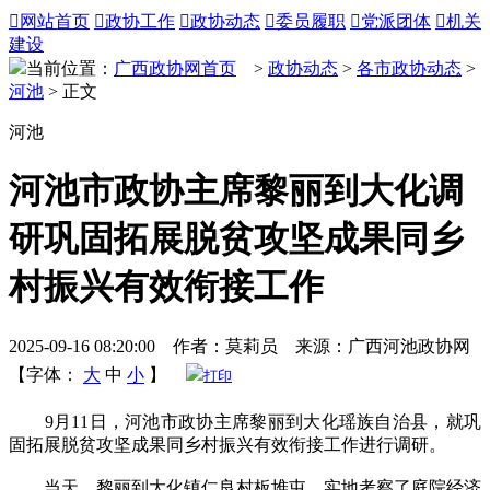

网站首页

政协工作

政协动态

委员履职

党派团体

机关
建设
当前位置：
广西政协网首页
>
政协动态
>
各市政协动态
>
河池
> 正文
河池
河池市政协主席黎丽到大化调
研巩固拓展脱贫攻坚成果同乡
村振兴有效衔接工作
2025-09-16 08:20:00 作者：莫莉员 来源：广西河池政协网
【字体：
大
中
小
】
打印
9月11日，河池市政协主席黎丽到大化瑶族自治县，就巩
固拓展脱贫攻坚成果同乡村振兴有效衔接工作进行调研。
当天，黎丽到大化镇仁良村板堆屯，实地考察了庭院经济