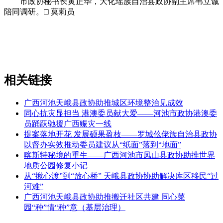
市政协秘书长黄正华，大化瑶族自治县政协副主席韦立诚
陪同调研。□ 莫莉员
相关链接
广西河池天峨县政协助推城区环境整治见成效
同心抗灾显担当 港澳委员献大爱——河池市政协港澳委
员踊跃驰援广西赈灾一线
提案落地开花 发展硕果盈枝——罗城仫佬族自治县政协
以督办实效推动委员建议从“纸面”落到“地面”
喀斯特秘境的重生——广西河池市凤山县政协助推世界
地质公园修复小记
从“揪心渡”到“放心桥” 天峨县政协协助解决库区移民“过
河难”
广西河池天峨县政协助推搬迁社区共建 同心菜
园“种”情“种”意（基层治理）