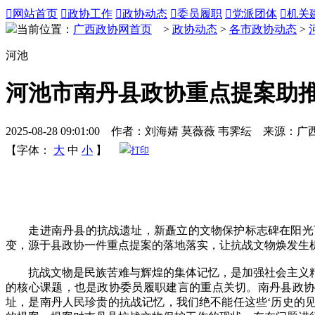

网站首页

政协工作

政协动态

委员履职

党派团体

机关
当前位置：
广西政协网首页
>
政协动态
>
各市政协动态
>
河池
河池市南丹县政协重点提案助
2025-08-28 09:01:00 作者：刘海婧 莫薇薇 韦霁纭 来源：
【字体：
大
中
小
】
打印
走进南丹县的抗战遗址，新矗立的文物保护标志碑在阳光下
变，源于县政协一件重点提案的落地落实，让抗战文物焕发生
抗战文物是民族苦难与辉煌的集体记忆，是加强社会主义精
的核心课题，也是政协委员履职建言的重点关切。南丹县政协
址，是南丹人民珍贵的抗战记忆，我们绝不能任这些‘历史的