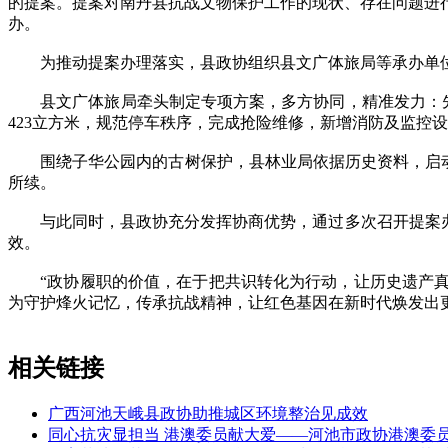
的提案。提案对南丹县抗战文物保护工作的现状、存在问题进
办。
为推动提案办理落实，县政协组织县文广体旅局等承办单位
县文广体旅局牵头制定专项方案，多方协同，精准发力：先期
423立方米，规范停车秩序，完成抢险维修，新增消防及监控设
围绕子华公园内的古树保护，县林业局依据历史资料，启动古
所续。
与此同时，县政协充分发挥协商优势，通过多次召开提案办理
效。
“政协履职的价值，在于把共识转化为行动，让历史遗产真正
为守护烽火记忆，传承抗战精神，让红色基因在新时代焕发出
相关链接
广西河池天峨县政协助推城区环境整治见成效
同心抗灾显担当 港澳委员献大爱——河池市政协港澳委