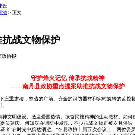
建设
河池
> 正文
推抗战文物保护
广西政协报
守护烽火记忆 传承抗战精神
——南丹县政协重点提案助推抗战文物保护
庄重肃穆，整洁的广场、齐全的消防器材和实时旋转的监控摄像
机。
神文明建设、激发爱国热情、振奋民族精神的生动教材。如何保
委员莫庆、何知汉在调研中发现，不少抗战文物正被岁月侵蚀
见证者’在时光中黯然消逝。”在县政协十届五次会议上，两位委