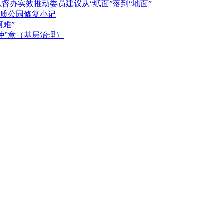
督办实效推动委员建议从“纸面”落到“地面”
质公园修复小记
河难”
种”意（基层治理）