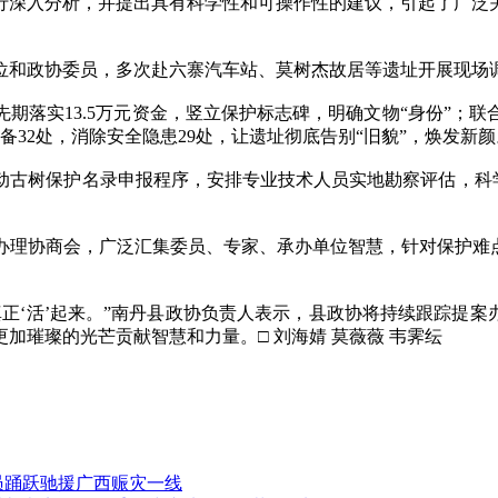
行深入分析，并提出具有科学性和可操作性的建议，引起了广泛
和政协委员，多次赴六寨汽车站、莫树杰故居等遗址开展现场调
落实13.5万元资金，竖立保护标志碑，明确文物“身份”；联
备32处，消除安全隐患29处，让遗址彻底告别“旧貌”，焕发新颜
树保护名录申报程序，安排专业技术人员实地勘察评估，科学制
协商会，广泛汇集委员、专家、承办单位智慧，针对保护难点
‘活’起来。”南丹县政协负责人表示，县政协将持续跟踪提案办
更加璀璨的光芒贡献智慧和力量。
□ 刘海婧 莫薇薇 韦霁纭
员踊跃驰援广西赈灾一线