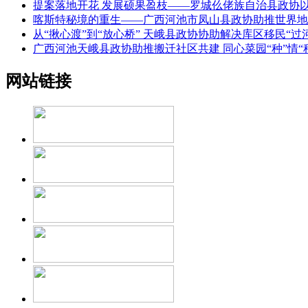
提案落地开花 发展硕果盈枝——罗城仫佬族自治县政协以
喀斯特秘境的重生——广西河池市凤山县政协助推世界地
从“揪心渡”到“放心桥” 天峨县政协协助解决库区移民“过
广西河池天峨县政协助推搬迁社区共建 同心菜园“种”情“
网站链接