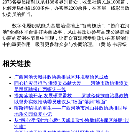
2073名委员结对联系4186名界别群众，收集社情民意1000篇，
化解矛盾纠纷1900多件，办实事2260余件，在基层一线彰显政
协委员的担当。
数字化履职赋能为基层治理插上“智慧翅膀”。“协商在河
池”全媒体平台讲好协商故事，凤山县政协参与高速公路建设
协商的案例在节目中呈现，让群众直观感受到政协在基层治理
中的重要作用，吸引更多群众参与协商治理。□ 黄 炼 韦霁纭
相关链接
广西河池天峨县政协助推城区环境整治见成效
同心抗灾显担当 港澳委员献大爱——河池市政协港澳委
员踊跃驰援广西赈灾一线
提案落地开花 发展硕果盈枝——罗城仫佬族自治县政协
以督办实效推动委员建议从“纸面”落到“地面”
喀斯特秘境的重生——广西河池市凤山县政协助推世界
地质公园修复小记
从“揪心渡”到“放心桥” 天峨县政协协助解决库区移民“过
河难”