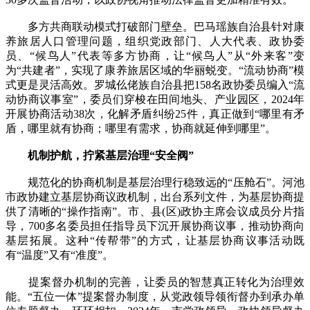
多方共商联动模式打破部门壁垒。巴马瑶族自治县针对康
养旅居人口管理问题，组织党政部门、人大代表、政协委
员、“候鸟人”代表等多方协商，让“候鸟人”从“外来客”变
为“共建者”，实现了康养旅居区域的华丽蜕变。“流动协商”模
式更是灵活高效。罗城仫佬族自治县把158名政协委员编入“流
动协商议事室”，委员们穿梭在田间地头、产业园区，2024年
开展协商活动38次，化解矛盾纠纷25件，真正做到“哪里有矛
盾，哪里就有协商；哪里有需求，协商就延伸到哪里”。
机制护航，拧紧基层治理“安全阀”
规范化的协商机制是基层治理行稳致远的“压舱石”。河池
市政协建立基层协商议政机制，出台系列文件，为基层协商提
供了清晰的“操作指南”。市、县(区)政协主席会议成员分片指
导，700多名委员担任指导员下沉开展协商议事，推动协商向
基层拓展。这种“传帮带”的方式，让基层协商议事活动既
有“温度”又有“准度”。
提案督办机制的完善，让委员的智慧真正转化为治理效
能。“五位一体”提案督办制度，从党政领导领衔督办到承办单