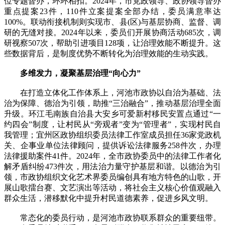
位专题督办，环环相扣。2024年，市党政领导、政协领导督办
重点提案23件，110件立案提案全部办结，委员满意率达
100%。联动衔接机制则实现市、县(区)与基层协商、监督、调
研的无缝对接。2024年以来，委员们开展协商活动685次，调
研视察507次，帮助引进项目128项，让治理效能不断提升。这
些数据背后，是制度优势不断转化为治理效能的生动实践。
多维发力，凝聚基层治理“向心力”
在打造立体化工作体系上，河池市政协以自治为基础、法
治为保障、德治为引领，助推“三治融合”，推动基层治理全面
升级。环江毛南族自治县大安乡可爱新村移民安置点通过“一
约四会”制度，让村民从“旁观者”变为“管理者”，实现村民自
我管理；宜州区政协组织委员法律工作室成员担任36家党政机
关、企事业单位法律顾问，提供诉讼法律服务258件次，办理
法律援助案件41件。2024年，全市政协委员中的法律工作者化
解矛盾纠纷473件次，用法治力量守护基层和谐。以德治为引
领，市政协组织文化艺术界委员编创具有地方特色的山歌，开
展山歌擂台赛、文艺演出等活动，将社会主义核心价值观融入
群众生活，潜移默化中提升村民道德素养，促进乡风文明。
常态化的委员行动，是河池市政协联系群众的重要纽带。