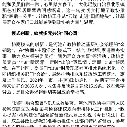
能和委员们唠一唠，心里踏实多了。”大化瑶族自治县北景镇
那色社区居民覃岳明感慨道。这一转变切实打通了政协履
职“最后一公里”，让政协工作从“云端”走进“田间地头”，让基
层群众在家门口就能感受到政协的力量与温度。
模式创新，绘就多元共治“同心圆”
协商模式的创新，是河池市政协推动基层社会治理的“金
钥匙”。在“协商+主题活动”模式下，结合“联站到家进室办实
事，助力乡村振兴委员行”“我为群众办实事”等活动，政协委
员定点“坐诊”听民意，定时“出诊”察民情，定期“会诊”解民
忧。在宜州区，委员们“出诊”时发现某社区排水系统老化，立
即组织相关部门“会诊”，最终推动排水系统改造工程落地，惠
及上千居民。2024年，市、县(区)政协通过“一站两室”平台接
待来访群众3635人次，收集并反映意见建议1519条。这些数字
背后，是群众诉求得到切实回应的幸福感。
“协商+融合监督”模式成效显著。河池市政协会同市人民
检察院建立政协提案与检察建议双向衔接转化工作机制，“政
协提案+检察建议”融合监督新模式登上央视《今日说法》栏
目。东兰县政协选派23名委员担任司法部门特约监督员，参与
30多次监督活动，以政协视角推动法律监督更加精准有效。