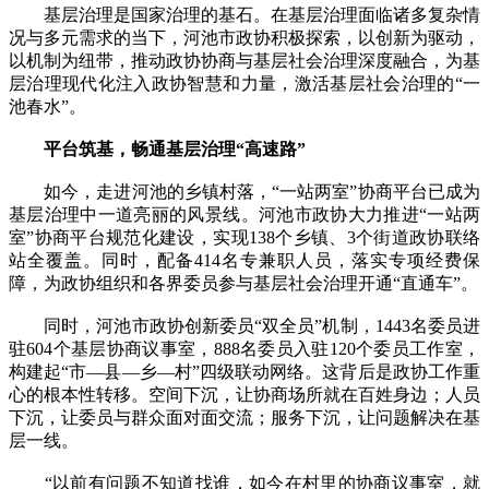
基层治理是国家治理的基石。在基层治理面临诸多复杂情
况与多元需求的当下，河池市政协积极探索，以创新为驱动，
以机制为纽带，推动政协协商与基层社会治理深度融合，为基
层治理现代化注入政协智慧和力量，激活基层社会治理的“一
池春水”。
平台筑基，畅通基层治理“高速路”
如今，走进河池的乡镇村落，“一站两室”协商平台已成为
基层治理中一道亮丽的风景线。河池市政协大力推进“一站两
室”协商平台规范化建设，实现138个乡镇、3个街道政协联络
站全覆盖。同时，配备414名专兼职人员，落实专项经费保
障，为政协组织和各界委员参与基层社会治理开通“直通车”。
同时，河池市政协创新委员“双全员”机制，1443名委员进
驻604个基层协商议事室，888名委员入驻120个委员工作室，
构建起“市—县—乡—村”四级联动网络。这背后是政协工作重
心的根本性转移。空间下沉，让协商场所就在百姓身边；人员
下沉，让委员与群众面对面交流；服务下沉，让问题解决在基
层一线。
“以前有问题不知道找谁，如今在村里的协商议事室，就