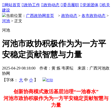

网站首页

政协工作

政协动态

委员履职

党派团体

机关
建设
当前位置：
广西政协网首页
>
政协动态
>
各市政协动态
>
河池
> 正文
河池
河池市政协积极作为为一方平
安稳定贡献智慧与力量
2025-04-29 08:18:00 作者：黄 炼 韦霁纭 来源：广西河池政
协网
【字体：
大
中
小
】
打印
创新协商模式激活基层治理“一池春水”
河池市政协积极作为为一方平安稳定贡献智慧与
力量