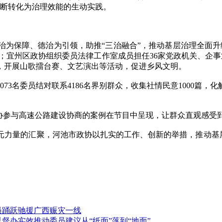
不断转化为治理效能的生动实践。
保障、德治为引领，助推“三治融合”，推动基层治理全面升
理；宜州区政协组织委员法律工作室成员担任36家党政机关、企
，开展山歌擂台赛、文艺演出等活动，促进乡风文明。
委员结对联系4186名界别群众，收集社情民意1000篇，化解
参与高速公路建设协商的案例在节目中呈现，让群众直观感受
量的汇聚，河池市政协以扎实的工作、创新的举措，推动基层社
员踊跃驰援广西赈灾一线
督办实效推动委员建议从“纸面”落到“地面”