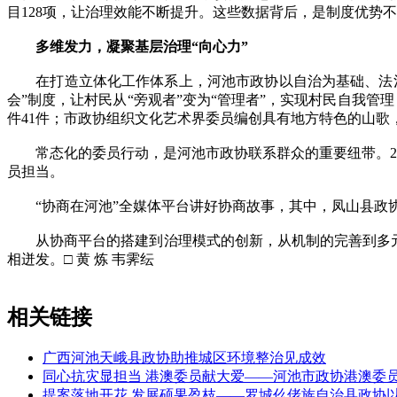
目128项，让治理效能不断提升。这些数据背后，是制度优势
多维发力，凝聚基层治理“向心力”
在打造立体化工作体系上，河池市政协以自治为基础、法治为
会”制度，让村民从“旁观者”变为“管理者”，实现村民自我管
件41件；市政协组织文化艺术界委员编创具有地方特色的山歌
常态化的委员行动，是河池市政协联系群众的重要纽带。2073名
员担当。
“协商在河池”全媒体平台讲好协商故事，其中，凤山县政协
从协商平台的搭建到治理模式的创新，从机制的完善到多元力
相迸发。□ 黄 炼 韦霁纭
相关链接
广西河池天峨县政协助推城区环境整治见成效
同心抗灾显担当 港澳委员献大爱——河池市政协港澳委
提案落地开花 发展硕果盈枝——罗城仫佬族自治县政协以