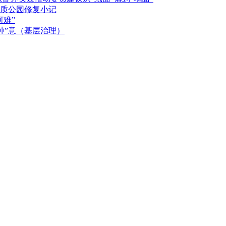
质公园修复小记
河难”
种”意（基层治理）