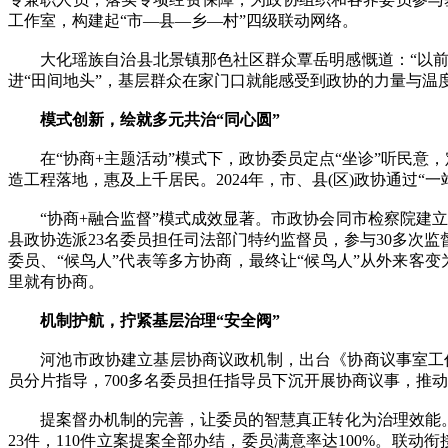
工作室，构建起“市—县—乡—村”四级联动网络。
大化瑶族自治县北景镇那色社区群众覃岳明感慨道：“以前有
进“田间地头”，基层群众在家门口就能感受到政协的力量与温
模式创新，绘就多元共治“同心圆”
在“协商+主题活动”模式下，政协委员定点“坐诊”听民意，
造工程落地，惠及上千居民。2024年，市、县(区)政协通过“一
“协商+融合监督”模式成效显著。市政协会同市检察院建立
县政协选派23名委员担任司法部门特约监督员，参与30多次
委员、“候鸟人”代表等多方协商，最终让“候鸟人”从外来客
里就有协商。
机制护航，拧紧基层治理“安全阀”
河池市政协建立基层协商议政机制，出台《协商议事室工作指
员分片指导，700多名委员担任指导员下沉开展协商议事，推
提案督办机制的完善，让委员的智慧真正转化为治理效能。“
23件，110件立案提案全部办结，委员满意率达100%。联动