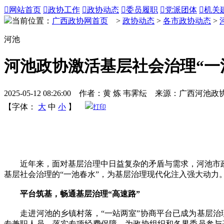

网站首页

政协工作

政协动态

委员履职

党派团体

机关
当前位置：
广西政协网首页
>
政协动态
>
各市政协动态
>
河池
河池政协激活基层社会治理“一
2025-05-12 08:26:00 作者：黄 炼 韦霁纭 来源：广西河池政
【字体：
大
中
小
】
打印
近年来，面对基层治理中日益复杂的矛盾与需求，河池市政协
基层社会治理的“一池春水”，为基层治理现代化注入强大动力
平台筑基，畅通基层治理“高速路”
走进河池的乡镇村落，“一站两室”协商平台已成为基层治理的
专兼职人员，落实专项经费保障，为政协组织和各界委员参与基层社