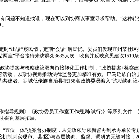
问题不知道找谁，现在可以到协商议事室寻求帮助。”这种转变，
度。
定时“出诊”察民情，定期“会诊”解民忧。委员们发现宜州某社区
站两室”平台接待来访群众3635人次，收集并反映意见建议1519
政协提案与检察建议双向衔接转化工作机制，“政协提案+检察建
监督活动，以政协视角推动法律监督更加精准有效。巴马瑶族自
变为共建者。罗城仫佬族自治县把158名政协委员编入“流动协商
导规则》《政协委员工作室工作规则(试行)》等系列文件，为基
动协商向基层拓展。
五位一体”提案督办制度，从党政领导领衔督办到承办单位专题督
衔接机制则实现市、县(区)与基层协商、监督、调研的无缝对接，20