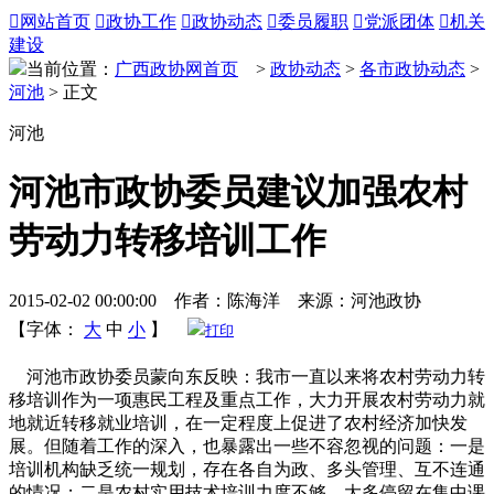

网站首页

政协工作

政协动态

委员履职

党派团体

机关
建设
当前位置：
广西政协网首页
>
政协动态
>
各市政协动态
>
河池
> 正文
河池
河池市政协委员建议加强农村
劳动力转移培训工作
2015-02-02 00:00:00 作者：陈海洋 来源：河池政协
【字体：
大
中
小
】
打印
河池市政协委员蒙向东反映：我市一直以来将农村劳动力转
移培训作为一项惠民工程及重点工作，大力开展农村劳动力就
地就近转移就业培训，在一定程度上促进了农村经济加快发
展。但随着工作的深入，也暴露出一些不容忽视的问题：一是
培训机构缺乏统一规划，存在各自为政、多头管理、互不连通
的情况；二是农村实用技术培训力度不够，大多停留在集中课