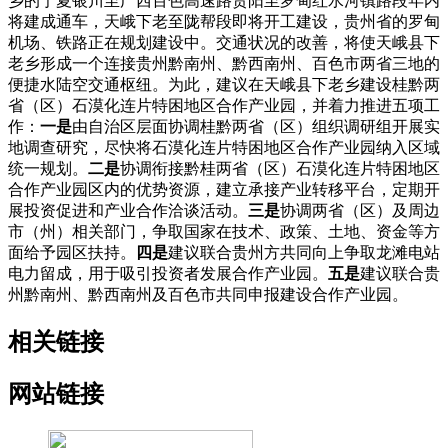
乡的宁夏银川至广西百色高速路贵阳至罗甸红水河镇路段年内
将建成通车，天峨下老至陇帮段即将开工建设，贵州省的罗甸
机场、铁路正在规划建设中。交通状况的改善，将使天峨县下
老乡形成一个连接贵州黔南州、黔西南州、百色市两省三地的
便捷水陆空交通枢纽。为此，建议在天峨县下老乡建设桂黔两
省（区）石漠化连片特困地区合作产业园，并着力推进五项工
作：
一是
由自治区层面协调桂黔两省（区）组织调研组开展实
地调查研究，尽快将石漠化连片特困地区合作产业园纳入区域
统一规划。
二是
协调衔接黔桂两省（区）石漠化连片特困地区
合作产业园区内的优势资源，建立承接产业转移平台，定期开
展投资促进和产业合作洽谈活动。
三是
协调两省（区）及周边
市（州）相关部门，争取国家在技术、政策、土地、资金等方
面给予园区扶持。
四是
建议联合贵州方共同向上争取龙滩电站
电力留成，用于吸引投资者发展合作产业园。
五是
建议联合贵
州黔南州、黔西南州及百色市共同申报建设合作产业园。
相关链接
网站链接