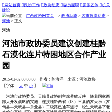

网站首页

政协工作

政协动态

委员履职

党派团体

机关
建设
当前位置：
广西政协网首页
>
政协动态
>
各市政协动态
>
河池
> 正文
河池
河池市政协委员建议创建桂黔
石漠化连片特困地区合作产业
园
2015-02-02 00:00:00 作者：陈海洋 来源：河池政协
【字体：
大
中
小
】
打印
河池市政协委员、天峨县政协副主席蔡敏反映：随着国家西
部大开发战略的实施，连接桂黔两省（区）三县的罗天乐（罗
甸县—天峨县—乐业县）二级路已通车运行，经过天峨县下老