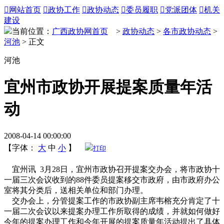

网站首页

政协工作

政协动态

委员履职

党派团体

机关
建设
当前位置：
广西政协网首页
>
政协动态
>
各市政协动态
>
河池
> 正文
河池
宜州市政协开展提案质量年活
动
2008-04-14 00:00:00
【字体：
大
中
小
】
打印
宜州讯 3月28日，宜州市政协召开提案交办会，将市政协十
一届三次会议收到的88件委员提案移交市政府，由市政府办公
室将其分类后，送相关单位和部门办理。
交办会上，分管提案工作的市政协副主席韦榕充分肯定了十
一届二次会议以来提案办理工作所取得的成绩，并就如何做好
今年的提案办理工作和今年开展的提案质量年活动提出了具体