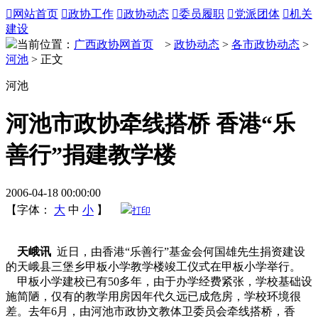

网站首页

政协工作

政协动态

委员履职

党派团体

机关
建设
当前位置：
广西政协网首页
>
政协动态
>
各市政协动态
>
河池
> 正文
河池
河池市政协牵线搭桥 香港“乐
善行”捐建教学楼
2006-04-18 00:00:00
【字体：
大
中
小
】
打印
天峨讯
近日，由香港“乐善行”基金会何国雄先生捐资建设
的天峨县三堡乡甲板小学教学楼竣工仪式在甲板小学举行。
甲板小学建校已有50多年，由于办学经费紧张，学校基础设
施简陋，仅有的教学用房因年代久远已成危房，学校环境很
差。去年6月，由河池市政协文教体卫委员会牵线搭桥，香