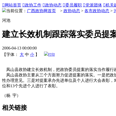

网站首页

政协工作

政协动态

委员履职

党派团体

机关
当前位置：
广西政协网首页
>
政协动态
>
各市政协动态
>
河池
建立长效机制跟踪落实委员提
2006-04-13 00:00:00
【字体：
大
中
小
】
打印
凤山县政协建立长效机制，把政协委员提案的落实当作履行政
凤山县政协主要从三个方面努力促进提案的落实。一是把政协
性办理意见。三是对提案承办先进单位及个人进行大会表彰，
位和13个先进个人进行了表彰。
（杨 宇）
相关链接