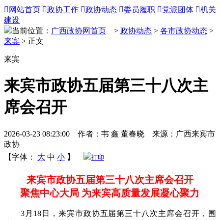

网站首页

政协工作

政协动态

委员履职

党派团体

机关
建设
当前位置：
广西政协网首页
>
政协动态
>
各市政协动态
>
来宾
> 正文
来宾
来宾市政协五届第三十八次主
席会召开
2026-03-23 08:23:00 作者：韦 鑫 董春晓 来源：广西来宾市
政协
【字体：
大
中
小
】
打印
来宾市政协五届第三十八次主席会召开
聚焦中心大局 为来宾高质量发展凝心聚力
3月18日，来宾市政协五届第三十八次主席会召开，围