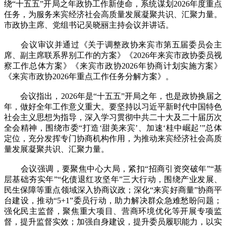
绕“十五五”开局之年政协工作新使命，系统谋划2026年度重点
任务，为服务来宾经济社会高质量发展凝聚共识、汇聚力量。
市政协主席、党组书记吴晓丽主持会议并讲话。
会议审议并通过《关于调整政协来宾市第五届委员会主
席、副主席联系界别工作的方案》《2026年来宾市政协委员视
察工作总体方案》《来宾市政协2026年协商计划实施方案》
《来宾市政协2026年重点工作任务分解方案》。
会议指出，2026年是“十五五”开局之年，也是政协换届之
年，做好全年工作意义重大。要坚持以习近平新时代中国特色
社会主义思想为指导，深入学习贯彻中共二十大及二十届历次
全会精神，围绕市委“打造‘甜美来宾’、加速‘桂中崛起’”总体
定位，充分发挥专门协商机构作用，为推动来宾经济社会高质
量发展凝聚共识、汇聚力量。
会议强调，要聚焦中心大局，紧扣“招商引资突破年”“基
层基础夯实年”“化债退红攻坚年”三大行动，围绕产业发展、
民生保障等重点领域深入协商议政；深化“来宾好商量”协商平
台建设，推动“5+1”委员行动，助力解决群众急难愁盼问题；
强化民主监督，聚焦重大项目、营商环境优化等开展专项监
督，提升监督实效；加强自身建设，提升委员履职能力，以实