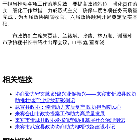
干担当推动各项工作落地见效；要提高政治站位，强化责任落
实，细化工作举措，力戒形式主义，确保年度各项任务高质量
完成，为五届政协圆满收官、六届政协顺利开局奠定坚实基
础。
市政协副主席朱贾莲、兰筱斌、张蕾、林万顺、谢丽珍，
市政协秘书长韦绍壮出席会议。□ 韦 鑫 董春晓
相关链接
协商聚力守文脉 织锦兴业促振兴——来宾市忻城县政协
助推壮锦产业绽放新彩侧记
武宣县政协：倾情助力灾后复产 政协担当暖民心
来宾合山市政协提案工作助力高质量发展
来宾市忻城县政协发挥优势助推基层社会治理侧记
来宾市武宣县政协协商助力柳梧铁路建设小记