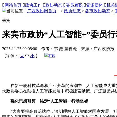

网站首页

政协工作

政协动态

委员履职

党派团体

机关
当前位置：
广西政协网首页
>
政协动态
>
各市政协动态
>
来宾
来宾市政协“人工智能+”委员
2025-11-25 09:05:00 作者：韦 鑫 董春晓 来源：广西政协报
【字体：
大
中
小
】
打印
在新一轮科技革命和产业变革的浪潮中，人工智能成为重要驱
大政协委员在助推人工智能发展中积极建言献策、广泛凝聚共
强化思想引领 锚定“人工智能+”行动坐标
“大家要提高政治站位，深刻理解人工智能对国家发展、社
带来的深刻变革，积极推动人工智能技术在政协工作中的创新应