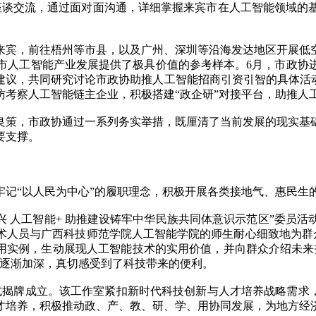
谈交流，通过面对面沟通，详细掌握来宾市在人工智能领域的基
宾，前往梧州等市县，以及广州、深圳等沿海发达地区开展低空
宾市人工智能产业发展提供了极具价值的参考样本。6月，市政协
建议，共同研究讨论市政协助推人工智能招商引资引智的具体活动
访考察人工智能链主企业，积极搭建“政企研”对接平台，助推
策，市政协通过一系列务实举措，既厘清了当前发展的现实基础
要支撑。
“以人民为中心”的履职理念，积极开展各类接地气、惠民生
 人工智能+ 助推建设铸牢中华民族共同体意识示范区”委员活
术人员与广西科技师范学院人工智能学院的师生耐心细致地为群众
域的应用实例，生动展现人工智能技术的实用价值，并向群众介绍未
知逐渐加深，真切感受到了科技带来的便利。
牌成立。该工作室紧扣新时代科技创新与人才培养战略需求，
才培养，积极推动政、产、教、研、学、用协同发展，为地方经