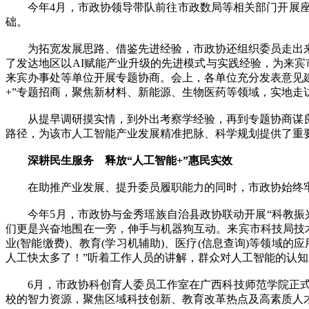
今年4月，市政协领导带队前往市政数局等相关部门开展座
础。
为拓宽发展思路、借鉴先进经验，市政协还组织委员走出来
了发达地区以AI赋能产业升级的先进模式与实践经验，为来
来宾办事处等单位开展专题协商。会上，各单位充分发表意见
+”专题招商，聚焦新材料、新能源、生物医药等领域，实地走
从提早调研摸实情，到外出考察学经验，再到专题协商谋良
路径，为该市人工智能产业发展精准把脉、科学规划提供了重
‌深耕民生服务 释放“人工智能+”惠民实效
在助推产业发展、提升委员履职能力的同时，市政协始终牢记
今年5月，市政协与金秀瑶族自治县政协联动开展“科教振兴
们更是兴奋地围在一旁，伸手与机器狗互动。来宾市科技局技
业(智能缴费)、教育(学习机辅助)、医疗(信息查询)等领
人工快太多了！”听着工作人员的讲解，群众对人工智能的认
6月，市政协科创育人委员工作室在广西科技师范学院正式揭
校的智力资源，聚焦区域科技创新、教育改革热点及高素质人