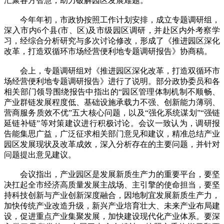
汇聚各方智慧，助力破解园区发展难题。
今年年初，市政协按照工作计划安排，成立专题调研组，
深入市内6个县(市、区)及市级园区调研，并赴区内外考察学
习，经综合分析研究与多次讨论修改，形成了《推进园区深化
改革，打造双循环市场经营便利地专题调研报告》协商稿。
会上，专题调研组对《推进园区深化改革，打造双循环市
场经营便利地专题调研报告》进行了说明。部分政协委员和各
相关部门领导围绕报告中指出的“园区管理体制机制不顺畅、
产业群链发展程度低、基础设施承载力不强、创新能力薄弱、
营商服务质效不优”五大核心问题，以及“强化系统谋划”“强链
延链补链”等对策建议进行积极讨论。会议一致认为，调研报
告能集思广益，广泛征求相关部门意见和建议，精准总结产业
园区发展现状及改革成效，深入分析存在的主要问题，并针对
问题提出意见建议。
会议指出，产业园区是发展新质生产力的重要平台，要坚
决扛起全市经济高质量发展主战场、主引擎的使命担当，要坚
持科技创新与产业创新深度融合，因地制宜发展新质生产力，
加快传统产业改造升级，新兴产业培育壮大、未来产业布局建
设，促进重点产业集聚发展，加快建设现代化产业体系。要深