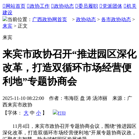

网站首页

政协工作

政协动态

委员履职

党派团体

机关
建设
当前位置：
广西政协网首页
>
政协动态
>
各市政协动态
>
来宾
> 正文
来宾
来宾市政协召开“推进园区深化
改革，打造双循环市场经营便
利地”专题协商会
2025-11-10 08:22:00 作者：韦海臣 盘 涛 汤沛丽 来源：广
西来宾市政协
【字体：
大
中
小
】
打印
11月4日，来宾市政协召开专题协商会议，围绕“推进园区
深化改革，打造双循环市场经营便利地”开展专题协商议政，