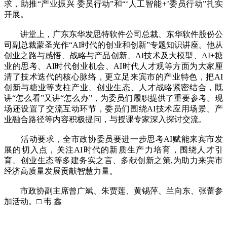
求，助推“产业振兴 委员行动”和“‘人工智能+’委员行动”扎实
开展。
讲堂上，广东东华发思特软件公司总裁、东华软件股份公
司副总裁蒙圣光作“AI时代的创业和创新”专题知识讲座。他从
创业之路与感悟、战略与产品创新、AI技术及大模型、AI+糖
业的思考、AI时代创业机会、AI时代人才观等方面为大家厘
清了技术迭代的核心脉络，更立足来宾市的产业特色，把AI
创新与糖业等支柱产业、创业生态、人才战略紧密结合，既
讲“怎么看”又讲“怎么办”，为委员们履职提供了重要参考。现
场还设置了交流互动环节，委员们围绕AI技术应用场景、产
业融合路径等内容积极提问，与授课专家深入探讨交流。
活动要求，全市政协委员要进一步思考AI赋能来宾市发
展的切入点，关注AI时代的新质生产力培育，围绕人才引
育、创业生态等多建务实之言、多献创新之策,为助力来宾市
经济高质量发展贡献智慧力量。
市政协副主席曾广斌、朱贾莲、黄锡萍、兰向东、张蕾参
加活动。□ 韦 鑫