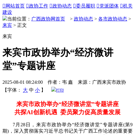

网站首页

政协工作

政协动态

委员履职

党派团体

机关
建设
当前位置：
广西政协网首页
>
政协动态
>
各市政协动态
>
来宾
> 正文
来宾
来宾市政协举办“经济微讲
堂”专题讲座
2025-08-01 08:24:00 作者：韦 鑫 来源：广西来宾市政协
【字体：
大
中
小
】
打印
来宾市政协举办“经济微讲堂”专题讲座
共探AI创新机遇 委员聚力促高质量发展
7月28日，来宾市政协举办“经济微讲堂”专题讲座(第9
期)，深入贯彻落实习近平总书记关于广西工作论述的重要要