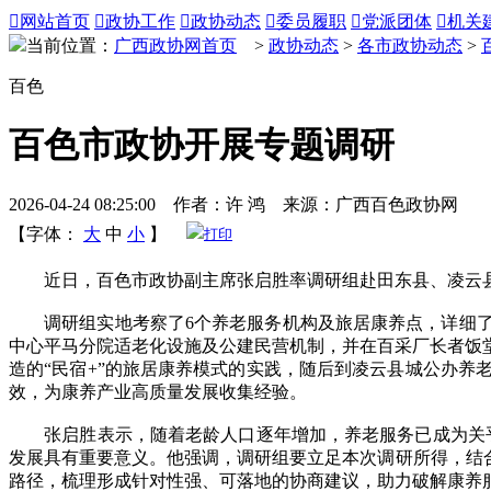

网站首页

政协工作

政协动态

委员履职

党派团体

机关
当前位置：
广西政协网首页
>
政协动态
>
各市政协动态
>
百色
百色市政协开展专题调研
2026-04-24 08:25:00 作者：许 鸿 来源：广西百色政协网
【字体：
大
中
小
】
打印
近日，百色市政协副主席张启胜率调研组赴田东县、凌云县及
调研组实地考察了6个养老服务机构及旅居康养点，详细了
中心平马分院适老化设施及公建民营机制，并在百采厂长者饭
造的“民宿+”的旅居康养模式的实践，随后到凌云县城公办
效，为康养产业高质量发展收集经验。
张启胜表示，随着老龄人口逐年增加，养老服务已成为关乎民
发展具有重要意义。他强调，调研组要立足本次调研所得，结合
路径，梳理形成针对性强、可落地的协商建议，助力破解康养服