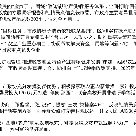
的“金点子”。围绕“做优做强‘产供销’服务体系，全面打响‘百
，形成的专题调研报告和社情民意信息获市委、市政府主要领导批
机农产品总数303个，位列全区第一。
标任务，市政协班子成员依托联系县(市、区)和乡村振兴联系点
反馈问题等开展专项民主监督52次，以政协之力助推重要决策部
23个农业产业重点项目，协调帮助解决资金、用地等问题32项，
评国家重点龙头企业。
地管理 推进脱贫地区特色产业持续健康发展”课题，组织农
政府高度重视，合力助推向上争取种桑政策支持。2025年全市桑园
政协充分发挥委员优势，积极探索联农惠农新举措，累计投入乡
委员投入1200万元打造“印象·那西”，联合高校开展非遗研学等
、微监督、微服务”，提交“三农”类提案46件、反映社情民
项行动实施方案，引导群众修订完善村规民约，让文明新风吹遍
+基地+农户”联动发展模式，对接吸纳脱贫户就业超3.5万户，实
业旺、乡村富的良好局面。