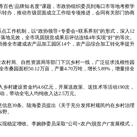
香百色’品牌知名度”课题，市政协组织委员到海口市等地考察学
示转办，推动市级层面成立工作组专项推进，会同有关部门协商
工作机制，以“政协领导+专委会+联系界别”的形式，深入12
署落地见效，全市巩固脱贫成果后评估连续4年实现“好”的等次。
助推全市建成农产品加工园区14个，农产品综合加工转化率提升
业农村局、自然资源局等部门下沉乡村一线，广泛征求浅根性园
面积50.12万亩，产量4.70万吨，增长5.89%，增量排全
村建设资金约4.6亿元，开展送政策、送技术等活动190次，
活动，带动全屯人均纯收入达2.5万元。
意信息39条。陆海委员提出《关于充分发挥村规民约在乡村治理
乡野。
现稳定增收。李婉静委员采取“公司+农户(脱贫户)”发展模式，