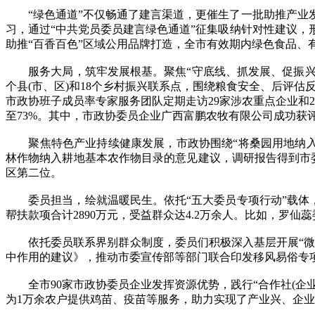
“绿色通道”不仅畅通了建言渠道，更催生了一批助推产业发展
习，通过“中共党员委员建言绿色通道”征集吸纳针对性建议
助推“百香百色”区域公用品牌打造，全市有效期内绿色食品、有
服务大局，筑牢发展根基。聚焦“守底线、抓发展、促振兴”目
个县(市、区)和18个乡村振兴联系点，围绕粮食安全、后评估
市政协班子成员率专家服务团队定期走访29家涉农重点企业和
至73%。其中，市政协委员企业广西富鹏农牧有限公司成功获
聚焦特色产业持续健康发展，市政协围绕“将桑园用地纳入耕
林作物纳入耕地基本农作物目录的意见建议，调研报告得到市委、市
区第二位。
委员担当，绘就温暖民生。依托“五大委员专项行动”载体，市
帮扶款项合计2890万元，受益群众达4.2万余人。比如，罗仙蕊
依托委员联系界别群众制度，委员们积极深入基层开展“微协商
中作用的建议》，推动市委宣传部等部门联合印发移风易俗专
全市90家市政协委员企业发挥资源优势，践行“合作社(企业)
为1万余农户提供鸡苗、疫苗等服务，助力实现了产业兴、企