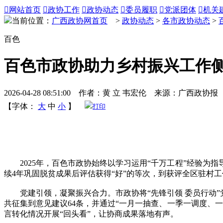

网站首页

政协工作

政协动态

委员履职

党派团体

机关
当前位置：
广西政协网首页
>
政协动态
>
各市政协动态
>
百色
百色市政协助力乡村振兴工作
2026-04-28 08:51:00 作者：黄 立 韦宏伦 来源：广西政协报
【字体：
大
中
小
】
打印
2025年，百色市政协始终以学习运用“千万工程”经验为
续4年巩固脱贫成果后评估获得“好”的等次，到获评全区驻村
党建引领，凝聚振兴合力。市政协将“先锋引领 委员行动”党
共征集到意见建议64条，并通过“一月一抽查、一季一调度、
言转化情况开展“回头看”，让协商成果落地有声。