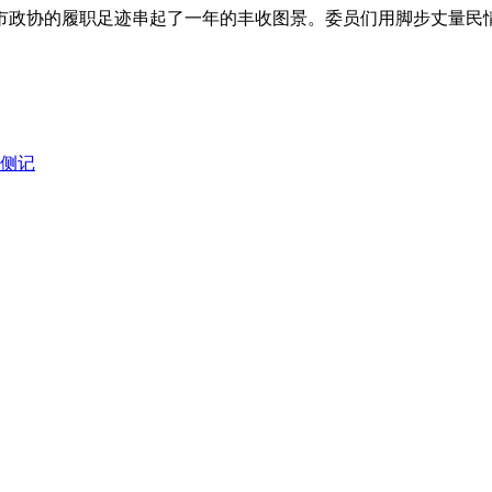
政协的履职足迹串起了一年的丰收图景。委员们用脚步丈量民情
民侧记