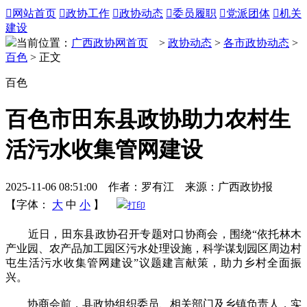

网站首页

政协工作

政协动态

委员履职

党派团体

机关
建设
当前位置：
广西政协网首页
>
政协动态
>
各市政协动态
>
百色
> 正文
百色
百色市田东县政协助力农村生
活污水收集管网建设
2025-11-06 08:51:00 作者：罗有江 来源：广西政协报
【字体：
大
中
小
】
打印
近日，田东县政协召开专题对口协商会，围绕“依托林木
产业园、农产品加工园区污水处理设施，科学谋划园区周边村
屯生活污水收集管网建设”议题建言献策，助力乡村全面振
兴。
协商会前，县政协组织委员、相关部门及乡镇负责人，实