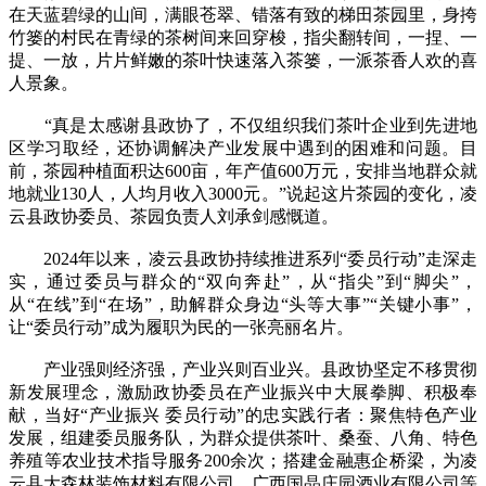
在天蓝碧绿的山间，满眼苍翠、错落有致的梯田茶园里，身挎
竹篓的村民在青绿的茶树间来回穿梭，指尖翻转间，一捏、一
提、一放，片片鲜嫩的茶叶快速落入茶篓，一派茶香人欢的喜
人景象。
“真是太感谢县政协了，不仅组织我们茶叶企业到先进地
区学习取经，还协调解决产业发展中遇到的困难和问题。目
前，茶园种植面积达600亩，年产值600万元，安排当地群众就
地就业130人，人均月收入3000元。”说起这片茶园的变化，凌
云县政协委员、茶园负责人刘承剑感慨道。
2024年以来，凌云县政协持续推进系列“委员行动”走深走
实，通过委员与群众的“双向奔赴”，从“指尖”到“脚尖”，
从“在线”到“在场”，助解群众身边“头等大事”“关键小事”，
让“委员行动”成为履职为民的一张亮丽名片。
产业强则经济强，产业兴则百业兴。县政协坚定不移贯彻
新发展理念，激励政协委员在产业振兴中大展拳脚、积极奉
献，当好“产业振兴 委员行动”的忠实践行者：聚焦特色产业
发展，组建委员服务队，为群众提供茶叶、桑蚕、八角、特色
养殖等农业技术指导服务200余次；搭建金融惠企桥梁，为凌
云县大森林装饰材料有限公司、广西国晶庄园酒业有限公司等