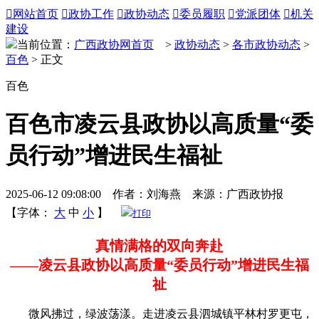

网站首页

政协工作

政协动态

委员履职

党派团体

机关
建设
当前位置：
广西政协网首页
>
政协动态
>
各市政协动态
>
百色
> 正文
百色
百色市凌云县政协以高质量“委
员行动”增进民生福祉
2025-06-12 09:08:00 作者：刘海燕 来源：广西政协报
【字体：
大
中
小
】
打印
真情满格的双向奔赴
——凌云县政协以高质量“委员行动”增进民生福
祉
微风拂过，绿波荡漾。走进凌云县泗城镇平林村罗更屯，