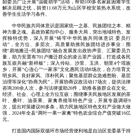
励委员广泛开展“温暖助学”活动，帮助100多名家庭困难学生
解决后顾之忧，捐资11.68万元为山区学校安装热水系统，改
善学生生活学习条件。
中华民族共同体意识是国家统一之基、民族团结之本、精
神力量之魂。县政协紧扣中心、服务大局，突出地域特色、发
挥独特优势，深入开展“铸牢中华民族共同体意识 委员行
动”，全方位、多层次、高质量助推民族团结进步事业：围
绕“易地搬迁+民族团结”融合发展发出政协声音、汇聚委员力
量，助力安置有701户搬迁群众的凌云茶产业园，打造成各民
族互嵌共融“新样板”；深入伶站、沙里、玉洪、朝里4个瑶族
乡，开展“心连心”“一家亲”文化惠民活动8场次，合力培育文
明乡风、良好家风、淳朴民风；聚焦基层群众急难愁盼、基层
治理等深化“协商为民”，开展协商议政活动17场次，提供法律
咨询200余人次，参与法律援助26件，助推各族群众在文化、
经济、社会、心理上全方位互嵌；围绕事关民族地区发展的茶
叶、桑叶、油茶果、家禽养殖等特色产业，开展专题调研9
次，提出对策建议80多条，助力民族地区特色支柱产业做大做
强，2024年全县“两叶一果一家禽”特色农业综合产值突破16亿
元。
打造国内国际双循环市场经营便利地是自治区党委基于持