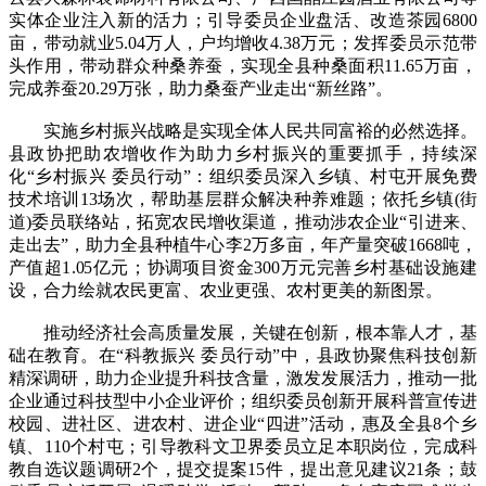
实体企业注入新的活力；引导委员企业盘活、改造茶园6800
亩，带动就业5.04万人，户均增收4.38万元；发挥委员示范带
头作用，带动群众种桑养蚕，实现全县种桑面积11.65万亩，
完成养蚕20.29万张，助力桑蚕产业走出“新丝路”。
实施乡村振兴战略是实现全体人民共同富裕的必然选择。
县政协把助农增收作为助力乡村振兴的重要抓手，持续深
化“乡村振兴 委员行动”：组织委员深入乡镇、村屯开展免费
技术培训13场次，帮助基层群众解决种养难题；依托乡镇(街
道)委员联络站，拓宽农民增收渠道，推动涉农企业“引进来、
走出去”，助力全县种植牛心李2万多亩，年产量突破1668吨，
产值超1.05亿元；协调项目资金300万元完善乡村基础设施建
设，合力绘就农民更富、农业更强、农村更美的新图景。
推动经济社会高质量发展，关键在创新，根本靠人才，基
础在教育。在“科教振兴 委员行动”中，县政协聚焦科技创新
精深调研，助力企业提升科技含量，激发发展活力，推动一批
企业通过科技型中小企业评价；组织委员创新开展科普宣传进
校园、进社区、进农村、进企业“四进”活动，惠及全县8个乡
镇、110个村屯；引导教科文卫界委员立足本职岗位，完成科
教自选议题调研2个，提交提案15件，提出意见建议21条；鼓