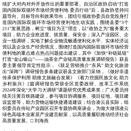
续扩大对内对外开放作出的重要部署。自治区政协启动“打造
国内国际双循环市场经营便利地 委员行动”后，县政协坚持问
题导向、目标导向和效果导向，团结引领政协委员自觉投身打
造国内国际双循环市场经营便利地生动实践，围绕县委“3个
211”发展思路，树立“项目为王”理念，以“政协之为”服务重大
项目，助力企业抢进度、抓质量、保安全；深入产业园区、企
业一线调研，实地了解企业物流畅通便利化水平、实体经济运
营以及企业生产经营情况，围绕打造国内国际双循环市场经营
便利地的重点难点热点问题提出建议，其中《加快“补链延链”
打造“金山银山”——油茶全产业链高质量发展调研报告》获县
委主要领导肯定性批示，《鼓足营销推介“东风” 助文化旅游
出“深闺”》调研报告多条建议获县文旅部门采纳，《做好非遗
传承保护利用 助推文旅融合发展》《着力挖掘民族文化 助力
乡村振兴》2篇调研报告荣获全区党委政研、改革工作系统
2024年深化“大学习大调研”课题研究优秀成果奖；广大委员持
续关注黄百铁路建设，参与项目协调服务、项目征地、项目建
设监督等，助力货物运输快捷通道建设；结合凌云县实际，组
织委员在伶站产业园区召开专题协商座谈会，为做大做强凌云
绿色高端木业家居产业建言献策，以高质量履职推动经济社会
高质量发展。□ 刘海燕