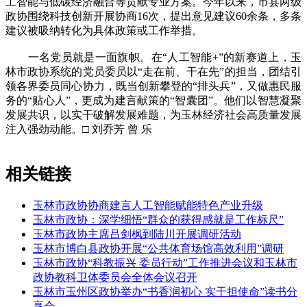
工智能与低碳经济融合等贡献专业方案。今年以来，市县两级
政协围绕科技创新开展协商16次，提出意见建议60余条，多条
建议被吸纳转化为具体政策或工作举措。
一名党员就是一面旗帜。在“人工智能+”的新赛道上，玉
林市政协系统的党员委员以“走在前、干在先”的担当，团结引
领各界委员同心协力，既当创新攀登的“排头兵”，又做惠民服
务的“贴心人”，更成为建言献策的“智囊团”。他们以智慧凝聚
发展共识，以实干破解发展难题，为玉林经济社会高质量发展
注入强劲动能。□ 刘乔芳 曾 乐
相关链接
玉林市政协协商建言人工智能赋能特色产业升级
玉林市政协：深学细悟“群众的获得感就是工作标尺”
玉林市政协主席吕剑枫到陆川开展调研活动
玉林市博白县政协开展“公共体育场馆高效利用”调研
玉林市政协“科教振兴 委员行动”工作推进会议和玉林市
政协教科卫体委员会全体会议召开
玉林市玉州区政协举办“书香润初心 实干担使命”读书分
享会