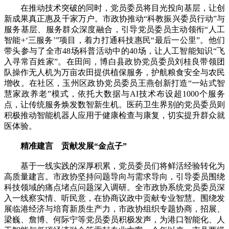
在推动技术突破的同时，党员委员将目光投向基层，让创
新成果真正惠及千家万户。市政协推动“科教振兴委员行动”与
服务基层、服务群众深度融合，引导党员委员主动领衔“人工
智能+‘三服务’”项目，着力打通科技惠民“最后一公里”。他们
带头参与了全市48场科普活动中的40场，让人工智能知识“飞
入寻常百姓家”。在田间，博白县政协党员委员刘桂良带领团
队操作无人机为万亩农田提供植保服务，护航粮食安全与农民
增收。在社区，玉州区政协党员委员王燕创新打造“一站式智
慧家政养老”模式，依托大数据与AI技术布设超1000个服务
点，让传统服务焕发数智新生机。医药卫生界别的党员委员则
积极推动智能机器人应用于健康检查与康复，切实提升群众就
医体验。
精准建言 贡献发展“金点子”
基于一线实践的深厚积累，党员委员们将鲜活经验转化为
高质量建言。市政协坚持问题导向与需求导向，引导委员围绕
科技领域的痛点堵点问题深入调研。全市政协系统党员委员深
入一线察实情、听民意，在协商议政中贡献专业智慧。围绕发
展临港经济与培育新质生产力，市政协组织专题协商，招展、
梁巍、詹博、何际宁等党员委员积极发声，为港口智能化、人