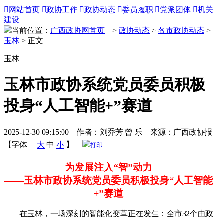

网站首页

政协工作

政协动态

委员履职

党派团体

机关
建设
当前位置：
广西政协网首页
>
政协动态
>
各市政协动态
>
玉林
> 正文
玉林
玉林市政协系统党员委员积极
投身“人工智能+”赛道
2025-12-30 09:15:00 作者：刘乔芳 曾 乐 来源：广西政协报
【字体：
大
中
小
】
打印
为发展注入“智”动力
——玉林市政协系统党员委员积极投身“人工智能
+”赛道
在玉林，一场深刻的智能化变革正在发生：全市32个由政