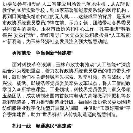
协委员参与推动的人工智能应用场景已落地生根，从AI辅助
教学的46所实验学校，到19家部署智能康复系统的医疗机构，
再到田间地头精准作业的无人机……这些成果的背后，是玉林
市政协系统党员委员冲锋在前、示范引领，团结带动各界委员
共同奋斗的身影。玉林市政协紧扣中心工作，扎实推进“科教
振兴 委员行动”，组织引导广大党员委员积极投身“人工智能
+”新赛道，为玉林经济社会发展注入强大智慧动能。
勇闯前沿 争当创新“领跑者”
面对科技革命浪潮，玉林市政协将推动“人工智能+”深度
融合列为履职重点，着力发挥政协系统党员委员的模范带头作
用，鼓励他们在关键领域率先探索、攻坚引领。教育战线，梁
兴波、杨武、邱锐浩等党员委员牵头改革试点，将人工智能教
学引入46所学校课堂。工业领域，科技界党员委员韦家义带领
玉柴团队，成功研制出国内首款纯电动力高端微型挖掘机等多
款智能装备，有力推动制造业升级。福绵区政协党员委员围绕
纺织服装业数字化转型开展深入调研，并借助“玉事好商量”平
台密集建言，助力“世界裤都”从传统制造迈向智慧制造。
扎根一线 畅通惠民“高速路”