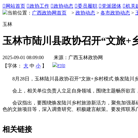

网站首页

政协工作

政协动态

委员履职

党派团体

机关
当前位置：
广西政协网首页
>
政协动态
>
各市政协动态
>
玉林
玉林市陆川县政协召开“文旅+
2025-09-01 08:09:00 来源：广西玉林政协网
【字体：
大
中
小
】
打印
8月28日，玉林陆川县政协召开“文旅+乡村模式 焕发陆川
会上，相关单位负责人立足自身领域，围绕主题畅所欲言，
会议指出，要围绕焕发陆川乡村旅游新活力，聚焦加强基础设
色的文旅项目等，深入调查研究、积极建言献策。要发挥联系广
相关链接