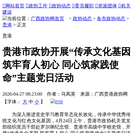

网站首页

政协工作

政协动态

委员履职

党派团体

机关
建设
当前位置：
广西政协网首页
>
政协动态
>
各市政协动态
>
贵港
> 正文
贵港
贵港市政协开展“传承文化基因
筑牢育人初心 同心筑家践使
命”主题党日活动
2026-04-27 08:23:00 作者：马凤英 来源：广西贵港政协网
【字体：
大
中
小
】
打印
为深入推进党史学习教育常态化长效化，传承中华优秀传
统文化与红色文化基因，4月24日上午，贵港市政协机关党支
部组织党员干部赴罗尔纲纪念馆、贵港市高级中学校史馆，开