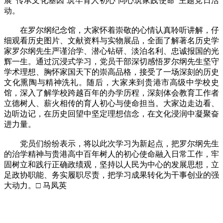
展“传承文化基因 筑牢育人初心 同心筑家践使命”主题党日活
动。
在罗尔纲纪念馆，大家怀着崇敬的心情认真聆听讲解，仔
细观看历史图片、文献资料与实物展品，全面了解著名历史学
家罗尔纲先生严谨治学、潜心钻研、淡泊名利、忠诚报国的光
辉一生。通过沉浸式学习，党员干部深切感悟罗尔纲先生坚守
学术理想、胸怀家国天下的崇高品格，接受了一场深刻的历史
文化熏陶与精神洗礼。随后，大家来到贵港市高级中学校史
馆，深入了解学校跨越百年的办学历程，深刻体会教育工作者
立德树人、薪火相传的育人初心与使命担当。大家边走边看、
边听边记，在历史回望中坚定理想信念，在文化浸润中凝聚奋
进力量。
党员们纷纷表示，将以此次学习为新起点，把罗尔纲先生
的治学精神与贵港高中百年树人的初心使命融入日常工作，牢
固树立和践行正确政绩观，坚持以人民为中心的发展思想，立
足政协职能、务实履职尽责，把学习成果转化为干事创业的强
大动力。□ 马凤英