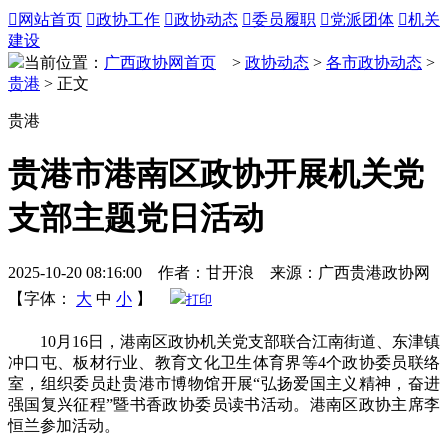

网站首页

政协工作

政协动态

委员履职

党派团体

机关
建设
当前位置：
广西政协网首页
>
政协动态
>
各市政协动态
>
贵港
> 正文
贵港
贵港市港南区政协开展机关党
支部主题党日活动
2025-10-20 08:16:00 作者：甘开浪 来源：广西贵港政协网
【字体：
大
中
小
】
打印
10月16日，港南区政协机关党支部联合江南街道、东津镇
冲口屯、板材行业、教育文化卫生体育界等4个政协委员联络
室，组织委员赴贵港市博物馆开展“弘扬爱国主义精神，奋进
强国复兴征程”暨书香政协委员读书活动。港南区政协主席李
恒兰参加活动。