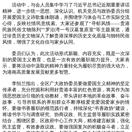
活动中，与会人员集中学习了习近平总书记近期重要讲话
精神，进一步统一思想、深化认识。机关党员与政协委员分组
开展爱国主义诗歌集体朗诵，并围绕学习体会与工作实际交流
心得，反映社情民意线索。大家还参观了“寻郁风情——贵港
民族民俗文物陈列”“罗泊湾一号汉墓复原室”等主题展览，通
过珍贵历史文物深入了解贵港深厚的历史文化底蕴与独特民俗
风情，增强了文化自信与家乡认同。
委员们认为，此次活动形式新颖、内容充实，既是一次深
刻的爱国主义教育，也是一次有效的履职能力提升。大家表
示，要将活动中汲取的精神力量转化为履职尽责的强大动力，
为港南高质量发展贡献更多智慧。
李恒兰指出，全区广大政协委员要做爱国主义精神的坚定
传承者，充分挖掘和利用好贵港丰富的红色资源，将其作为加
强思想政治引领的生动教材，带头讲好本地的革命故事、奋斗
故事，引导所联系的界别群众不断厚植爱党爱国爱家乡的情
怀。要做书香履职的模范践行者，持续深化“书香政协”建设，
将读书学习与调查研究、协商议政、民主监督等履职实践紧密
结合，围绕区委、区政府中心工作大局，精准建言献策，强化
民主监督，有效参政议政。要做强国复兴的积极奋斗者，立足