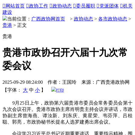

网站首页

政协工作

政协动态

委员履职

党派团体

机关
建设
当前位置：
广西政协网首页
>
政协动态
>
各市政协动态
>
贵港
> 正文
贵港
贵港市政协召开六届十九次常
委会议
2025-09-29 08:24:00 作者：王国玲 来源：广西贵港政协网
【字体：
大
中
小
】
打印
9月25日上午，政协第六届贵港市委员会常务委员会第十
九次会议召开。贵港市政协主席肖明贵主持会议并讲话，市政
协副主席曾海燕、谭汝新、刘东庆、黄星荣、韦芬萍、吕桂
聪、郭亮，市政协秘书长提名人选罗建勇出席会议。
会议学习习近平总书记近期重要讲话、重要指示精神，围