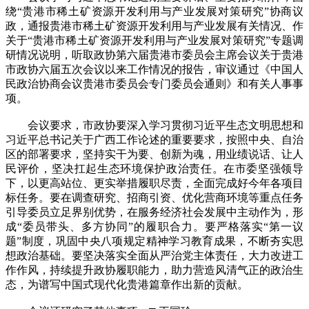
绕“贵港市稀土矿资源开发利用与产业发展对策研究”协商议
政，通报贵港市稀土矿资源开发利用与产业发展有关情况、作
关于“贵港市稀土矿资源开发利用与产业发展对策研究”专题调
研情况说明，听取政协第六届贵港市委员会主席会议关于贵港
市政协六届五次会议以来工作情况的报告，审议通过《中国人
民政治协商会议贵港市委员会专门委员会通则》和有关人事事
项。
会议要求，市政协要深入学习贯彻习近平生态文明思想和
习近平总书记关于广西工作论述的重要要求，按照中央、自治
区的部署要求，坚持实干为要、创新为魂，用业绩说话、让人
民评价，坚决扛起生态环境保护政治责任。在市委坚强领导
下，以更高站位、更实举措履职尽责，全面完成好今年各项目
标任务。要在调查研究、招商引资、优化营商环境等重点任务
引导委员立足界别优势，在服务经济社会发展中主动作为，形
成“委员带头、多方协同”的履职合力。要严格落实“第一议
题”制度，巩固中央八项规定精神学习教育成果，不断夯实思
想政治基础。要坚决落实全面从严治党主体责任，大力改进工
作作风，持续提升政协履职能力，助力营造风清气正的政治生
态，为谱写中国式现代化贵港篇章作出新的贡献。