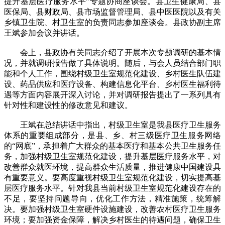
提升基层医疗服务水平”专题协商座谈会。县卫生健康局、县
医保局、县财政局、县市场监督管理局、县中医医院以及有关
乡镇卫生院、村卫生室的负责同志参加座谈会。县政协副主席
王斌参加会议并讲话。
会上，县政协有关同志介绍了开展本次专题调研的基本情
况，并就调研报告做了具体说明。随后，与会人员结合部门职
能和个人工作，围绕村级卫生室规范化建设、乡村医生队伍建
设、药品供应和医疗设备、构建信息化平台、乡村医生福利待
遇等方面内容展开深入讨论，并对调研报告提出了一系列具有
针对性和建设性的修改意见和建议。
王斌在总结讲话中指出，村级卫生室是我县医疗卫生服务
体系的重要组成部分，是县、乡、村三级医疗卫生服务网络
的“网底”，承担着广大群众的基本医疗和基本公共卫生服务任
务，加强村级卫生室规范化建设，提升基层医疗服务水平，对
改善群众就医环境，提高群众生活质量，推进健康中国建设具
有重要意义。要高度重视村级卫生室规范化建设，切实提高基
层医疗服务水平。针对我县当前村级卫生室规范化建设存在的
不足，要坚持问题导向，优化工作方法，精准施策，统筹解
决。要加强村级卫生室硬件设施建设，改善农村医疗卫生服务
环境；要加强资金保障，解决乡村医生的待遇问题，确保卫生