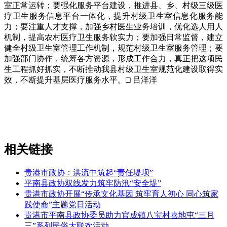
室正常运转；要强化服务平台建设，推进县、乡、村级三级医
疗卫生服务信息平台一体化，提升村级卫生室信息化服务能
力；要注重人才支撑，加强乡村医生业务培训，优化选人用人
机制，提高农村医疗卫生服务软实力；要加强日常监督，建立
健全村级卫生室管理工作机制，规范村级卫生室服务管理；要
加强部门协作，统筹各方资源，形成工作合力，真正把这项民
生工程抓好抓实，不断推动我县村级卫生室规范化建设取得实
效，不断提升基层医疗服务水平。□ 吕洋洋
相关链接
贵港市政协：洪流中筑起“责任堤坝”
平南县政协双线发力筑牢防汛“安全堤”
贵港市政协开展“传承文化基因 筑牢育人初心 同心筑家
践使命”主题党日活动
贵港市平南县政协委员助力官成镇八宝村喜地屯“三月
三”系列民俗大联欢活动