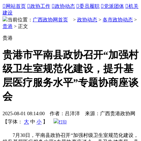

网站首页

政协工作

政协动态

委员履职

党派团体

机关
建设
当前位置：
广西政协网首页
>
政协动态
>
各市政协动态
>
贵港
> 正文
贵港
贵港市平南县政协召开“加强村
级卫生室规范化建设，提升基
层医疗服务水平”专题协商座谈
会
2025-08-01 08:14:00 作者：吕洋洋 来源：广西贵港政协网
【字体：
大
中
小
】
打印
7月30日，平南县政协召开“加强村级卫生室规范化建设，