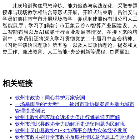
此次培训聚焦思想淬炼、能力锻造与实践深化，采取专题
授课与现场教学相结合等形式开展。开班式结束后，吕洪安与
学员们前往南宁市开展现场教学，参观润建股份有限公司人工
智能展厅，学习了解南宁市五象云谷AI智算产业园建设、人
工智能布局以及AI赋能千行百业发展等情况。在接下来的培
训中，学员们还将深入学习贯彻党的二十届四中全会精神、
《习近平谈治国理政》第五卷，以及人民政协理论、提案和文
史工作、廉政教育、人工智能+办公创新等课程。□ 周丽虹
相关链接
钦州市政协：同心共护万家安澜
一场暴雨后的“大考”——钦州市政协提案督办助力城市
管理提质侧记
钦州市政协回应群众诉求力促出行难题迎刃而解
钦州市浦北县政协全力助解历史遗留问题为民解忧
钦州市灵山县政协“1+3”协商平台助力实体经济发展
钦州市政协召开全市政协反映社情民意信息工作座谈会