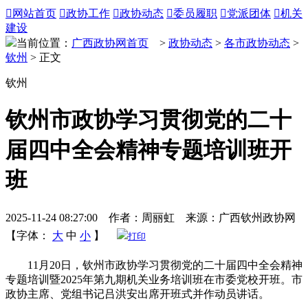

网站首页

政协工作

政协动态

委员履职

党派团体

机关
建设
当前位置：
广西政协网首页
>
政协动态
>
各市政协动态
>
钦州
> 正文
钦州
钦州市政协学习贯彻党的二十
届四中全会精神专题培训班开
班
2025-11-24 08:27:00 作者：周丽虹 来源：广西钦州政协网
【字体：
大
中
小
】
打印
11月20日，钦州市政协学习贯彻党的二十届四中全会精神
专题培训暨2025年第九期机关业务培训班在市委党校开班。市
政协主席、党组书记吕洪安出席开班式并作动员讲话。