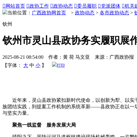

网站首页

政协工作

政协动态

委员履职

党派团体

机关
当前位置：
广西政协网首页
>
政协动态
>
各市政协动态
>
钦州
钦州市灵山县政协务实履职展
2025-08-21 08:54:00 作者：黄 荷 马文亚 来源：广西政协报
【字体：
大
中
小
】
打印
近年来，灵山县政协紧扣新时代使命，以创新为犁、以实干
族团结实践，到提案工作机制的系统革新——县政协正在以一
与坚实力量。
聚焦一线监督 服务发展大局
骄阳之下，平陆运河马道枢纽建设现场机械轰鸣，一片繁忙。