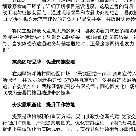
细致察看施工环节，详细了解项目建设进度。这场监督的背后，
线工地与征搬安置点，通过现场督导和专题协商相结合，县政协
山段)乡村振兴示范带建设的建议》已提交县委、县政府决策参
将民主监督嵌入发展大局的同时，县政协着力构建多维协商体
发展中的“硬骨头”；界别委员联络站、镇(街道)委员联络站、
络。当实体经济遭遇融资与基建瓶颈时，正是这张网精准发力，
剂”。
擦亮团结品牌 促进民族交融
在烟墩镇邓塘村同心圆广场，“民族团结一家亲 禁毒宣传入
活课堂。县政协创新构建“9+N”(9类规定动作+多类自选
递。在委员企业广西烯旺智能科技有限公司，同心圆文化广场
联成为全县民族团结进步的链条。
夯实履职基础 提升工作效能
提案是政协履职的重要方式。灵山县政协创新构建“党政交题
行“五审”制度，严把提案质量关。优化交办流程，坚持“无沟
促纸上建议转化为实际成效。同时，实行县领导领衔督办重点提