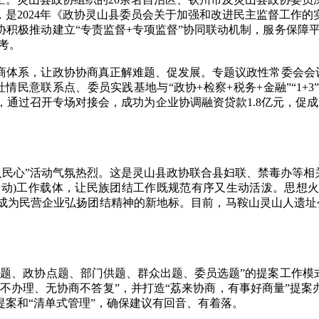
是2024年《政协灵山县委员会关于加强和改进民主监督工作
积极推动建立“专责监督+专项监督”协同联动机制，服务保障
考。
系，让政协协商真正解难题、促发展。专题议政性常委会会议精
社情民意联系点、委员实践基地与“政协+检察+税务+金融”“1
通过召开专场对接会，成功为企业协调融资贷款1.8亿元，促
民心”活动气氛热烈。这是灵山县政协联合县妇联、禁毒办等相关
拓展活动)工作载体，让民族团结工作既规范有序又生动活泼。思想
成为民营企业弘扬团结精神的新地标。目前，马鞍山灵山人遗址
、政协点题、部门供题、群众出题、委员选题”的提案工作模式
通不办理、无协商不答复”，并打造“荔来协商，有事好商量”提案
案和“清单式管理”，确保建议有回音、有着落。