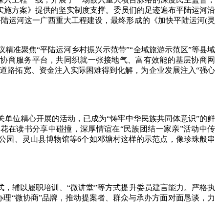
的实施方案》提供的坚实制度支撑。委员们的足迹遍布平陆运河沿
平陆运河这一广西重大工程建设，最终形成的《加快平陆运河(灵
准聚焦“平陆运河乡村振兴示范带”“全域旅游示范区”等县域
+3”协商服务平台，共同织就一张接地气、富有效能的基层协商网
成道路拓宽、资金注入实际困难得到化解，为企业发展注入“强心
单位精心开展的活动，已成为“铸牢中华民族共同体意识”的鲜
火花在读书分享中碰撞，深厚情谊在“民族团结一家亲”活动中传
公园、灵山县博物馆等6个如邓塘村这样的示范点，像珍珠般串
，辅以履职培训、“微讲堂”等方式提升委员建言能力。严格执
办理“微协商”品牌，推动提案者、群众与承办方面对面恳谈，力