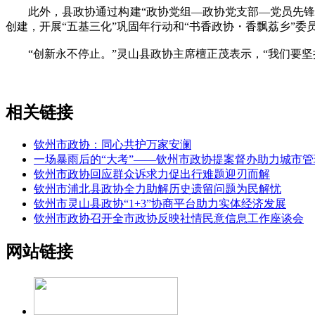
此外，县政协通过构建“政协党组—政协党支部—党员先锋岗
创建，开展“五基三化”巩固年行动和“书香政协・香飘荔乡”
“创新永不停止。”灵山县政协主席檀正茂表示，“我们要坚
相关链接
钦州市政协：同心共护万家安澜
一场暴雨后的“大考”——钦州市政协提案督办助力城市
钦州市政协回应群众诉求力促出行难题迎刃而解
钦州市浦北县政协全力助解历史遗留问题为民解忧
钦州市灵山县政协“1+3”协商平台助力实体经济发展
钦州市政协召开全市政协反映社情民意信息工作座谈会
网站链接