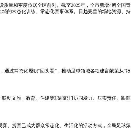
设质量和密度位居全区前列。截至2025年，全市新增4所全国青
乡全域的常态化训练、常态化赛事体系。日趋完善的场地资源、持
通过常态化履职“回头看”，推动足球领域各项建言献策从“纸
，联动文旅、教育、住建等职能部门协同发力、压实责任、跟踪
赛、赏赛已成为群众常态化、生活化的活动方式，全民足球氛