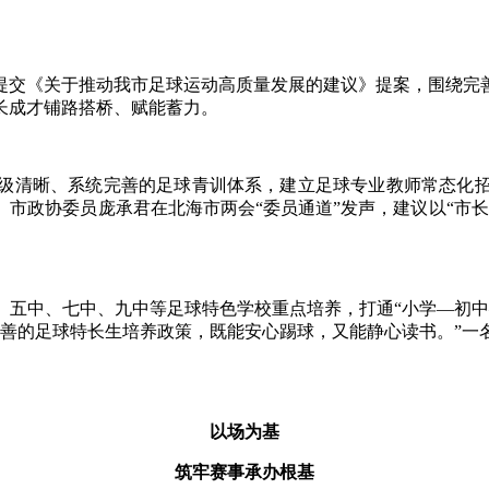
提交《关于推动我市足球运动高质量发展的建议》提案，围绕完
长成才铺路搭桥、赋能蓄力。
清晰、系统完善的足球青训体系，建立足球专业教师常态化招
好。市政协委员庞承君在北海市两会“委员通道”发声，建议以“市
中、七中、九中等足球特色学校重点培养，打通“小学—初中
完善的足球特长生培养政策，既能安心踢球，又能静心读书。”一
以场为基
筑牢赛事承办根基