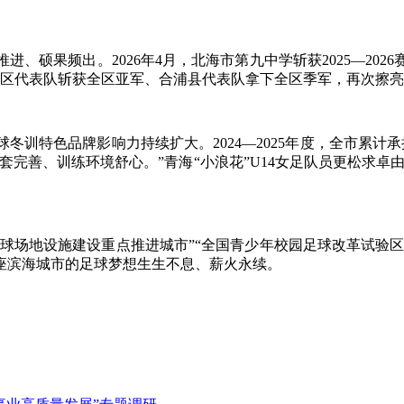
进、硕果频出。2026年4月，北海市第九中学斩获2025—2
城区代表队斩获全区亚军、合浦县代表队拿下全区季军，再次擦
特色品牌影响力持续扩大。2024—2025年度，全市累计
套完善、训练环境舒心。”青海“小浪花”U14女足队员更松求卓
场地设施建设重点推进城市”“全国青少年校园足球改革试验区
座滨海城市的足球梦想生生不息、薪火永续。