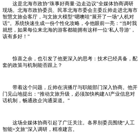
这是北海市政协“珠事好商量·边走边议”全媒体协商调研
现场。
北海
市政协委员、民革北海市委会主委丘帅走进北海市
智慧文旅会客厅，与文旅大模型“嗯噢哇”展开了一场“人机对
话”。系统快速生成一份个性化攻略，令他眼前一亮：“当时我
就想，如果每位来北海的游客都能拥有这样一位‘私人导游’，
该有多好！”
惊喜之余，也引发了他更深入的思考：技术已经具备，配
套的政策与机制能否跟上？
带着这个问题，丘帅在演播厅与职能部门深入协商。他开
门见山地提出：“推动文旅升级，必须加快构建AI产业信息对
话机制，畅通政企沟通渠道。”
这场全媒体协商引起了广泛关注。各界别委员围绕“人工
智能+文旅”深入调研，精准建言。