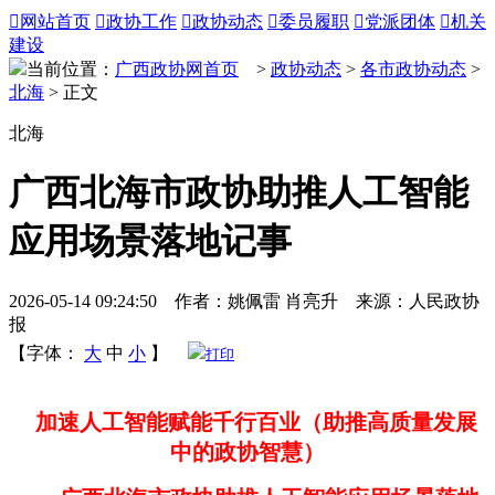

网站首页

政协工作

政协动态

委员履职

党派团体

机关
建设
当前位置：
广西政协网首页
>
政协动态
>
各市政协动态
>
北海
> 正文
北海
广西北海市政协助推人工智能
应用场景落地记事
2026-05-14 09:24:50 作者：姚佩雷 肖亮升 来源：人民政协
报
【字体：
大
中
小
】
打印
加速人工智能赋能千行百业（助推高质量发展
中的政协智慧）