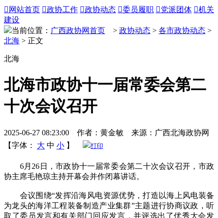

网站首页

政协工作

政协动态

委员履职

党派团体

机关
建设
当前位置：
广西政协网首页
>
政协动态
>
各市政协动态
>
北海
> 正文
北海
北海市政协十一届常委会第二
十次会议召开
2025-06-27 08:23:00 作者：黄金敏 来源：广西北海政协网
【字体：
大
中
小
】
打印
6月26日，市政协十一届常委会第二十次会议召开，市政
协主席毛艳琼主持开幕会并作闭幕讲话。
会议围绕“发挥沿海风电资源优势，打造以海上风电装备
为龙头的海洋工程装备制造产业集群”主题进行协商议政，听
取了委员发言和有关部门回应发言，并评选出了优秀大会发