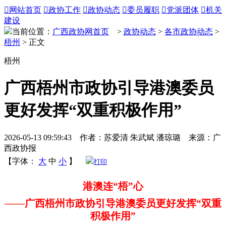

网站首页

政协工作

政协动态

委员履职

党派团体

机关
建设
当前位置：
广西政协网首页
>
政协动态
>
各市政协动态
>
梧州
> 正文
梧州
广西梧州市政协引导港澳委员
更好发挥“双重积极作用”
2026-05-13 09:59:43 作者：苏爱清 朱武斌 潘琼璐 来源：广
西政协报
【字体：
大
中
小
】
打印
港澳连“梧”心
——
广西梧州市政协引导港澳委员更好发挥“双重
积极作用”