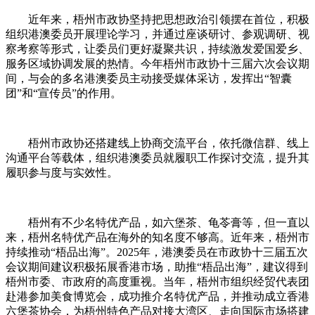
近年来，
梧州
市政协坚持把思想政治引领摆在首位，积极
组织港澳委员开展理论学习，并通过座谈研讨、参观调研、视
察考察等形式，让委员们更好凝聚共识，持续激发爱国爱乡、
服务区域协调发展的热情。今年
梧州
市政协十三届六次会议期
间，与会的多名港澳委员主动接受媒体采访，发挥出“智囊
团”和“宣传员”的作用。
梧州
市政协还搭建线上协商交流平台，依托微信群、线上
沟通平台等载体，组织港澳委员就履职工作探讨交流，提升其
履职参与度与实效性。
梧州有不少名特优产品，如六堡茶、龟苓膏等，但一直以
来，梧州名特优产品在海外的知名度不够高。近年来，梧州市
持续推动“梧品出海”。2025年，港澳委员在市政协十三届五次
会议期间建议积极拓展香港市场，助推“梧品出海”，建议得到
梧州市委、市政府的高度重视。当年，梧州市组织经贸代表团
赴港参加美食博览会，成功推介名特优产品，并推动成立香港
六堡茶协会，为梧州特色产品对接大湾区、走向国际市场搭建