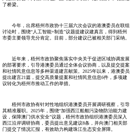
了桥梁。
今年，出席
梧州
市政协十三届六次会
议的港澳委员在联组
讨论时，围绕“人工智能+制造”议题提建议建真言，得到
梧州
市委主要领导充分肯定。目前，部分建议已被相关部门采纳。
近年来，
梧州
市政协聚焦落实中央关于促进区域协调发展
的部署要求，引导港澳委员通过全体会议协商，以及提交提案
和社情民意信息等多种渠道建言献策。2025年以来，港澳委员
提出建言21篇，提交高质量提案和社情民意信息6件，多项建
议转化为梧州市推动工作的举措。
梧州
市政协有针对性地组织港澳委员开展调研视察，引导
其精准履职。2025年，围绕“加强西江船舶污染物防治能力建
设，保障澳门供水安全”议题，
梧州
市政协组织港澳委员深入
西江沿岸调研协商，委员提出意见建议8条，并向澳门相关部
门提交了情况汇报，有效助力构建珠江生态安全屏障。