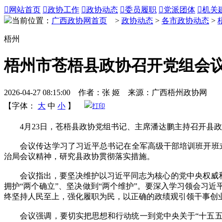

网站首页

政协工作

政协动态

委员履职

党派团体

机关
当前位置：
广西政协网首页
>
政协动态
>
各市政协动态
>
梧州
梧州市苍梧县政协召开党组会议
2026-04-27 08:15:00 作者：张 姬 来源：广西梧州政协网
【字体：
大
中
小
】
打印
4月23日，苍梧县政协党组书记、主席潘达鹏主持召开县政协
会议传达学习了习近平总书记在全军高级干部培训班开班式上
治局会议精神，研究县政协贯彻落实措施。
会议指出，要坚决维护以习近平同志为核心的党中央权威和集
拥护“两个确立”、坚决做到“两个维护”。要深入学习领会习
终坚持人民至上，强化履职为民，以正确的政绩观引领干事创
会议强调，要切实把思想和行动统一到党中央关于“十五五”时