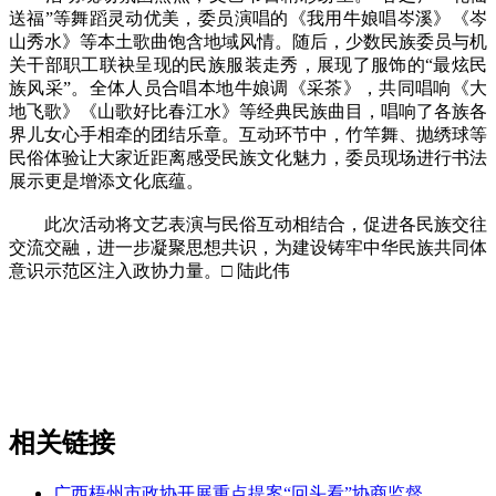
送福”等舞蹈灵动优美，委员演唱的《我用牛娘唱岑溪》《岑
山秀水》等本土歌曲饱含地域风情。随后，少数民族委员与机
关干部职工联袂呈现的民族服装走秀，展现了服饰的“最炫民
族风采”。全体人员合唱本地牛娘调《采茶》，共同唱响《大
地飞歌》《山歌好比春江水》等经典民族曲目，唱响了各族各
界儿女心手相牵的团结乐章。互动环节中，竹竿舞、抛绣球等
民俗体验让大家近距离感受民族文化魅力，委员现场进行书法
展示更是增添文化底蕴。
此次活动将文艺表演与民俗互动相结合，促进各民族交往
交流交融，进一步凝聚思想共识，为建设铸牢中华民族共同体
意识示范区注入政协力量。□ 陆此伟
相关链接
广西梧州市政协开展重点提案“回头看”协商监督