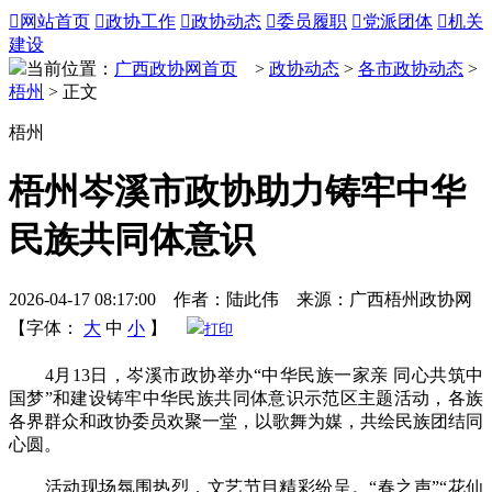

网站首页

政协工作

政协动态

委员履职

党派团体

机关
建设
当前位置：
广西政协网首页
>
政协动态
>
各市政协动态
>
梧州
> 正文
梧州
梧州岑溪市政协助力铸牢中华
民族共同体意识
2026-04-17 08:17:00 作者：陆此伟 来源：广西梧州政协网
【字体：
大
中
小
】
打印
4月13日，岑溪市政协举办“中华民族一家亲 同心共筑中
国梦”和建设铸牢中华民族共同体意识示范区主题活动，各族
各界群众和政协委员欢聚一堂，以歌舞为媒，共绘民族团结同
心圆。
活动现场氛围热烈，文艺节目精彩纷呈。“春之声”“花仙