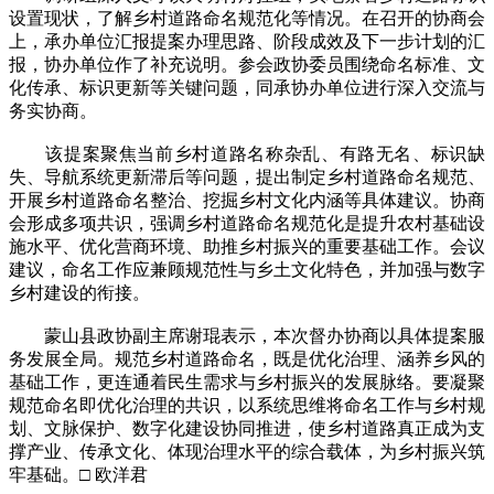
设置现状，了解乡村道路命名规范化等情况。在召开的协商会
上，承办单位汇报提案办理思路、阶段成效及下一步计划的汇
报，协办单位作了补充说明。参会政协委员围绕命名标准、文
化传承、标识更新等关键问题，同承协办单位进行深入交流与
务实协商。
该提案聚焦当前乡村道路名称杂乱、有路无名、标识缺
失、导航系统更新滞后等问题，提出制定乡村道路命名规范、
开展乡村道路命名整治、挖掘乡村文化内涵等具体建议。协商
会形成多项共识，强调乡村道路命名规范化是提升农村基础设
施水平、优化营商环境、助推乡村振兴的重要基础工作。会议
建议，命名工作应兼顾规范性与乡土文化特色，并加强与数字
乡村建设的衔接。
蒙山县政协副主席谢琨表示，本次督办协商以具体提案服
务发展全局。规范乡村道路命名，既是优化治理、涵养乡风的
基础工作，更连通着民生需求与乡村振兴的发展脉络。要凝聚
规范命名即优化治理的共识，以系统思维将命名工作与乡村规
划、文脉保护、数字化建设协同推进，使乡村道路真正成为支
撑产业、传承文化、体现治理水平的综合载体，为乡村振兴筑
牢基础。□ 欧洋君