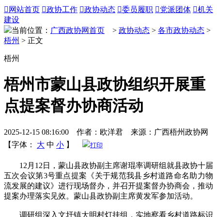

网站首页

政协工作

政协动态

委员履职

党派团体

机关
建设
当前位置：
广西政协网首页
>
政协动态
>
各市政协动态
>
梧州
> 正文
梧州
梧州市蒙山县政协组织开展重
点提案督办协商活动
2025-12-15 08:16:00 作者：欧洋君 来源：广西梧州政协网
【字体：
大
中
小
】
打印
12月12日，蒙山县政协副主席谢琨率调研组就县政协十届
五次会议第3号重点提案《关于规范我县乡村道路命名助力物
流发展的建议》进行现场督办，并召开提案督办协商会，推动
提案办理落实见效。蒙山县政协副主席黄发军参加活动。
调研组深入文圩镇大明村灯挂组，实地察看乡村道路标识