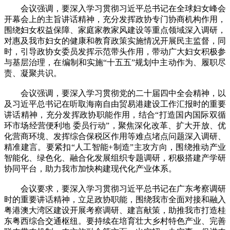
会议强调，要深入学习贯彻习近平总书记在全球妇女峰会
开幕会上的主旨讲话精神，充分发挥政协专门协商机构作用，
围绕妇女权益保障、家庭家教家风建设等重点领域深入调研，
对惠及我市妇女的健康和教育政策实施情况开展民主监督，同
时，引导政协女委员发挥示范带头作用，带动广大妇女积极参
与基层治理，在编制和实施“十五五”规划中主动作为、履职尽
责、凝聚共识。
会议强调，要深入学习贯彻党的二十届四中全会精神，以
及习近平总书记在听取海南自由贸易港建设工作汇报时的重要
讲话精神，充分发挥政协职能作用，结合“打造国内国际双循
环市场经营便利地 委员行动”，聚焦深化改革、扩大开放、优
化营商环境、发挥综合保税区作用等难点堵点问题深入调研、
精准建言。要紧扣“人工智能+制造”主攻方向，围绕推动产业
智能化、绿色化、融合化发展组织专题调研，积极搭建产学研
协同平台，助力我市加快构建现代化产业体系。
会议要求，要深入学习贯彻习近平总书记在广东考察调研
时的重要讲话精神，立足政协职能，围绕我市全面对接和融入
粤港澳大湾区建设开展考察调研、建言献策，助推我市打造桂
东粤西综合交通枢纽。要持续在培育壮大乡村特色产业、完善