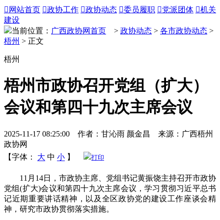

网站首页

政协工作

政协动态

委员履职

党派团体

机关
建设
当前位置：
广西政协网首页
>
政协动态
>
各市政协动态
>
梧州
> 正文
梧州
梧州市政协召开党组（扩大）
会议和第四十九次主席会议
2025-11-17 08:25:00 作者：甘沁雨 颜金昌 来源：广西梧州
政协网
【字体：
大
中
小
】
打印
11月14日，市政协主席、党组书记黄振饶主持召开市政协
党组(扩大)会议和第四十九次主席会议，学习贯彻习近平总书
记近期重要讲话精神，以及全区政协党的建设工作座谈会精
神，研究市政协贯彻落实措施。