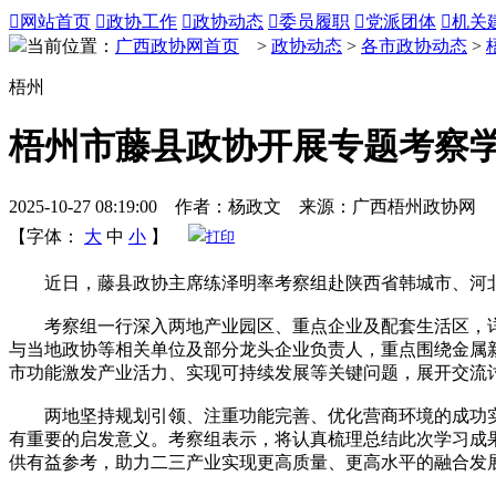

网站首页

政协工作

政协动态

委员履职

党派团体

机关
当前位置：
广西政协网首页
>
政协动态
>
各市政协动态
>
梧州
梧州市藤县政协开展专题考察
2025-10-27 08:19:00 作者：杨政文 来源：广西梧州政协网
【字体：
大
中
小
】
打印
近日，藤县政协主席练泽明率考察组赴陕西省韩城市、河北省
考察组一行深入两地产业园区、重点企业及配套生活区，详
与当地政协等相关单位及部分龙头企业负责人，重点围绕金属
市功能激发产业活力、实现可持续发展等关键问题，展开交流
两地坚持规划引领、注重功能完善、优化营商环境的成功实
有重要的启发意义。考察组表示，将认真梳理总结此次学习成
供有益参考，助力二三产业实现更高质量、更高水平的融合发展