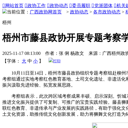

网站首页

政协工作

政协动态

委员履职

党派团体

机关
当前位置：
广西政协网首页
>
政协动态
>
各市政协动态
>
梧州
梧州市藤县政协开展专题考察
2025-11-17 08:13:00 作者：张 俐 杨政文 来源：广西梧州政
【字体：
大
中
小
】
打印
10月11日至14日，梧州市藤县政协组织专题考察组赴柳州
考察组通过实地考察红色教育基地、土司文化遗址、非遗活化
振兴汲取先进经验、拓宽发展思路。
考察组表示，此次跨区域考察成果丰硕、启示深刻。忻城革命纪
推进文化振兴提供了可复制、可推广的宝贵实践经验。藤县狮
联红色教育、非遗传承与产业发展的实践路径，有助于强化文
土文化资源，助推传统文化创新发展，助力将狮舞文化打造为铸