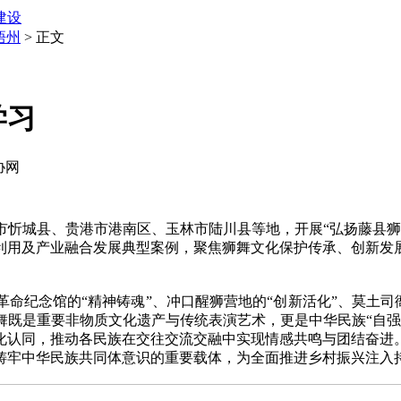
建设
梧州
> 正文
学习
协网
市忻城县、贵港市港南区、玉林市陆川县等地，开展“弘扬藤县
利用及产业融合发展典型案例，聚焦狮舞文化保护传承、创新发
念馆的“精神铸魂”、冲口醒狮营地的“创新活化”、莫土司衙
舞既是重要非物质文化遗产与传统表演艺术，更是中华民族“自强
化认同，推动各民族在交往交流交融中实现情感共鸣与团结奋进
牢中华民族共同体意识的重要载体，为全面推进乡村振兴注入持久