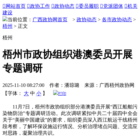

网站首页

政协工作

政协动态

委员履职

党派团体

机关
建设
当前位置：
广西政协网首页
>
政协动态
>
各市政协动态
>
梧州
> 正文
梧州
梧州市政协组织港澳委员开展
专题调研
2025-11-10 08:27:00 作者：潘琼璐 来源：广西梧州政协网
【字体：
大
中
小
】
打印
11月7日，梧州市政协组织部分港澳委员开展“西江船舶污
染物防治”专题调研活动。此次调研紧扣中共二十届四中全会
关于“美丽中国建设”的要求，组织委员深入西江航运干线梧州
段考察，了解环保设施运行情况、分析治理堵点问题、交流应
对思路，凝聚治理共识。